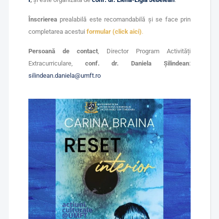
Înscrierea
prealabilă este recomandabilă și se face prin
completarea acestui
formular (click aici)
.
Persoană de contact
, Director Program Activități
Extracurriculare,
conf. dr. Daniela Șilindean
:
silindean.daniela@umft.ro