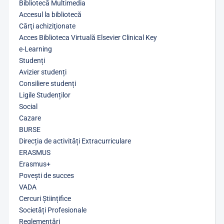
Bibliotecă Multimedia
Accesul la bibliotecă
Cărţi achiziţionate
Acces Biblioteca Virtuală Elsevier Clinical Key
e-Learning
Studenți
Avizier studenți
Consiliere studenți
Ligile Studenților
Social
Cazare
BURSE
Direcția de activități Extracurriculare
ERASMUS
Erasmus+
Povești de succes
VADA
Cercuri Științifice
Societăți Profesionale
Reglementări