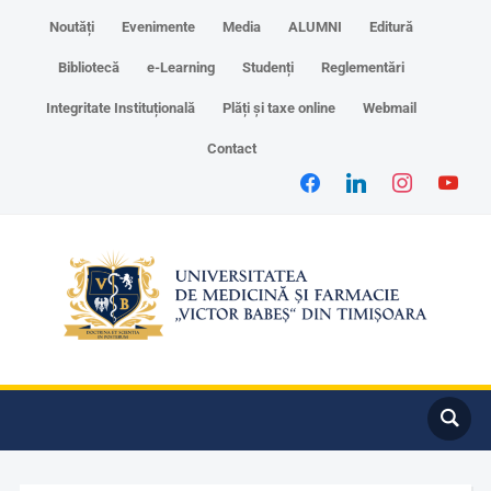
Noutăți
Evenimente
Media
ALUMNI
Editură
Bibliotecă
e-Learning
Studenți
Reglementări
Integritate Instituțională
Plăți și taxe online
Webmail
Contact