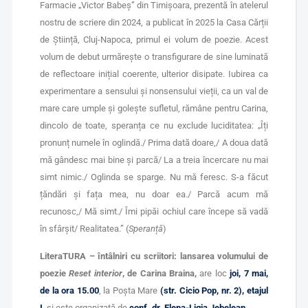
Farmacie „Victor Babeș” din Timișoara, prezentă în atelerul
nostru de scriere din 2024, a publicat în 2025 la Casa Cărții
de Știință, Cluj-Napoca, primul ei volum de poezie. Acest
volum de debut urmărește o transfigurare de sine luminată
de reflectoare inițial coerente, ulterior disipate. Iubirea ca
experimentare a sensului și nonsensului vieții, ca un val de
mare care umple și golește sufletul, rămâne pentru Carina,
dincolo de toate, speranța ce nu exclude luciditatea: „Îți
pronunț numele în oglindă./ Prima dată doare,/ A doua dată
mă gândesc mai bine și parcă/ La a treia încercare nu mai
simt nimic./ Oglinda se sparge. Nu mă feresc. S-a făcut
țăndări și fața mea, nu doar ea./ Parcă acum mă
recunosc,/ Mă simt./ Îmi pipăi ochiul care începe să vadă
în sfârșit/ Realitatea.” (
Speranță
)
LiteraTURA – întâlniri cu scriitori: lansarea volumului de
poezie
Reset interior
, de Carina Braina,
are loc
joi, 7 mai,
de la ora 15.00
, la Poșta Mare
(str. Cicio Pop, nr. 2), etajul
I
,
și este organizată de
conf. dr. Elena-Ligia Jebelean
.