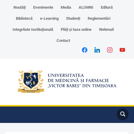
Noutăți
Evenimente
Media
ALUMNI
Editură
Bibliotecă
e-Learning
Studenți
Reglementări
Integritate Instituțională
Plăți și taxe online
Webmail
Contact