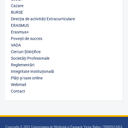
Cazare
BURSE
Direcția de activități Extracurriculare
ERASMUS
Erasmus+
Povești de succes
VADA
Cercuri Științifice
Societăți Profesionale
Reglementări
Integritate Instituțională
Plăți și taxe online
Webmail
Contact
Copyright © 2021 Universitatea de Medicină și Farmacie Victor Babeș | TIMIȘOARA