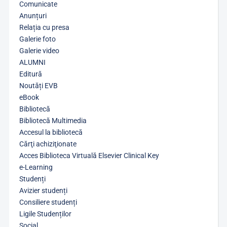
Comunicate
Anunțuri
Relația cu presa
Galerie foto
Galerie video
ALUMNI
Editură
Noutăți EVB
eBook
Bibliotecă
Bibliotecă Multimedia
Accesul la bibliotecă
Cărţi achiziţionate
Acces Biblioteca Virtuală Elsevier Clinical Key
e-Learning
Studenți
Avizier studenți
Consiliere studenți
Ligile Studenților
Social