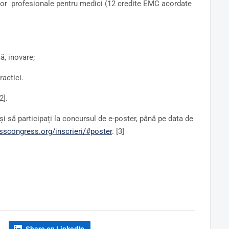
elor profesionale pentru medici (12 credite EMC acordate
că, inovare;
ractici.
2].
i să participați la concursul de e-poster, până pe data de
esscongress.org/
inscrieri/#poster
. [3]