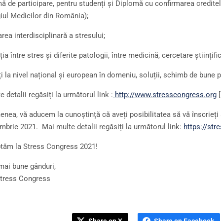
ă de participare, pentru studenți și Diplomă cu confirmarea credit
iul Medicilor din România);
ea interdisciplinară a stresului;
ia între stres și diferite patologii, între medicină, cercetare științifi
i la nivel național și european în domeniu, soluții, schimb de bune p
 detalii regăsiți la următorul link :
http://www.stresscongress.org
[
nea, vă aducem la cunoștință că aveți posibilitatea să vă înscrieți ș
mbrie 2021. Mai multe detalii regăsiți la următorul link:
https://str
tăm la Stress Congress 2021!
mai bune gânduri,
Stress Congress