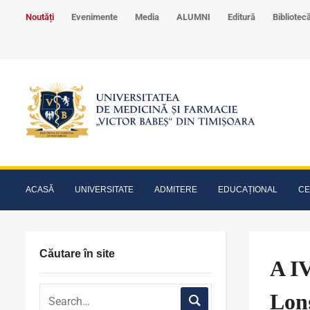
Noutăți
Evenimente
Media
ALUMNI
Editură
Bibliotec
ACASĂ
UNIVERSITATE
ADMITERE
EDUCAȚIONAL
CE
Căutare în site
A IV
Lon