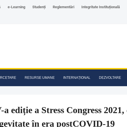
ă
e-Learning
Studenți
Reglementări
Integritate Instituțională
RCETARE
RESURSE UMANE
INTERNAȚIONAL
DEZVOLTARE
-a ediție a Stress Congress 2021, 
gevitate în era postCOVID-19