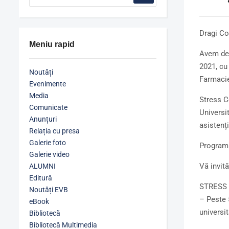
Dragi Co
Meniu rapid
Avem deo
2021, cu
Noutăți
Farmacie
Evenimente
Media
Stress C
Comunicate
Universit
Anunțuri
asistenți
Relația cu presa
Galerie foto
Programu
Galerie video
Vă invit
ALUMNI
Editură
STRESS
Noutăți EVB
– Peste 5
eBook
universit
Bibliotecă
Bibliotecă Multimedia