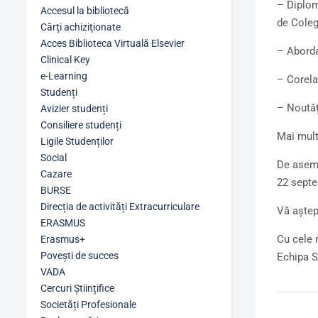
– Diplom
Accesul la bibliotecă
de Coleg
Cărţi achiziţionate
Acces Biblioteca Virtuală Elsevier
– Abordar
Clinical Key
e-Learning
– Corelaț
Studenți
– Noutăț
Avizier studenți
Consiliere studenți
Mai multe
Ligile Studenților
Social
De aseme
Cazare
22 septe
BURSE
Direcția de activități Extracurriculare
Vă aștep
ERASMUS
Cu cele 
Erasmus+
Povești de succes
Echipa 
VADA
Cercuri Științifice
Societăți Profesionale