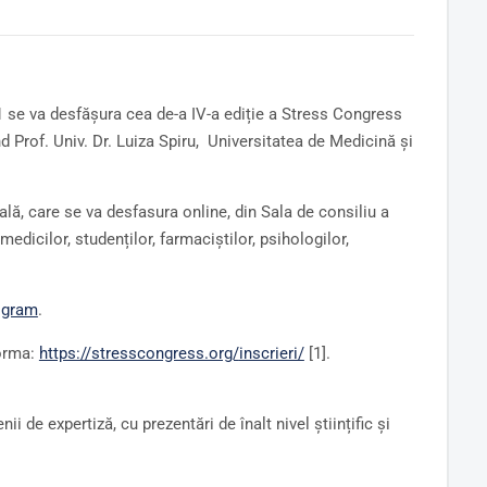
se va desfășura cea de-a IV-a ediție a Stress Congress
 Prof. Univ. Dr. Luiza Spiru, Universitatea de Medicină și
lă, care se va desfasura online, din Sala de consiliu a
edicilor, studenților, farmaciștilor, psihologilor,
ogram
.
forma:
https://stresscongress.org/
inscrieri/
[1].
i de expertiză, cu prezentări de înalt nivel științific și