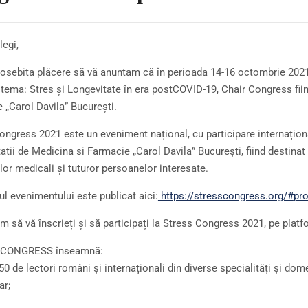
legi,
sebita plăcere să vă anuntam că în perioada 14-16 octombrie 2021 
 tema: Stres și Longevitate în era postCOVID-19, Chair Congress fiind
 „Carol Davila” București.
ongress 2021 este un eveniment național, cu participare internaționa
atii de Medicina si Farmacie „Carol Davila” București, fiind destinat m
lor medicali și tuturor persoanelor interesate.
l evenimentului este publicat aici:
https://stresscongress.org/#
pr
ăm să vă înscrieți și să participați la Stress Congress 2021, pe plat
 CONGRESS înseamnă:
0 de lectori români și internaționali din diverse specialități și domeni
ar;