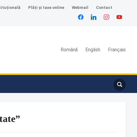
tituțională
Plăți și taxe online
Webmail
Contact
Română
English
Français
tate”