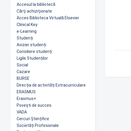
Accesul la bibliotecă
Cărţi achiziţionate
Acces Biblioteca Virtuală Elsevier
Clinical Key
e-Learning
Studenți
Avizier studenți
Consiliere studenți
Ligile Studenților
Social
Cazare
BURSE
Direcția de activități Extracurriculare
ERASMUS
Erasmus+
Povești de succes
VADA
Cercuri Științifice
Societăți Profesionale