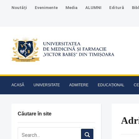
Noutăți
Evenimente
Media
ALUMNI
Editură
Bib
ACASĂ
UNIVERSITATE
ADMITERE
EDUCAȚIONAL
CE
Căutare în site
Adr