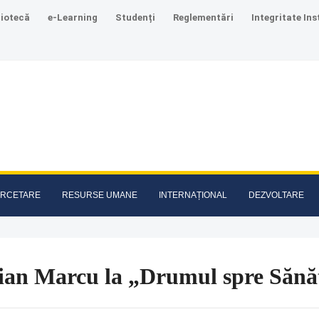
liotecă
e-Learning
Studenți
Reglementări
Integritate Ins
RCETARE
RESURSE UMANE
INTERNAȚIONAL
DEZVOLTARE
ian Marcu la „Drumul spre Sănă