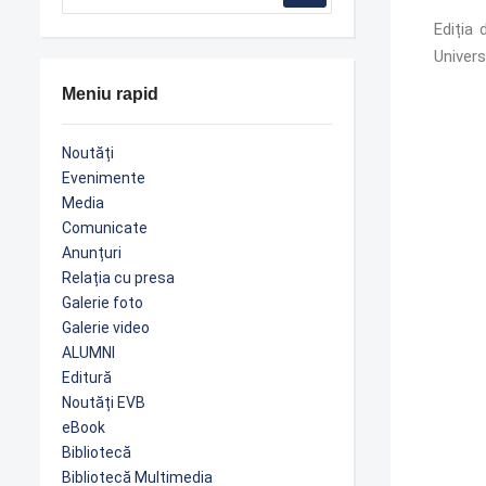
Ediția 
Univers
Meniu rapid
Noutăți
Evenimente
Media
Comunicate
Anunțuri
Relația cu presa
Galerie foto
Galerie video
ALUMNI
Editură
Noutăți EVB
eBook
Bibliotecă
Bibliotecă Multimedia