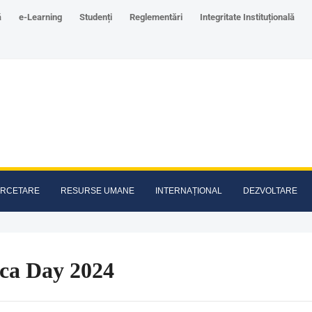
ă
e-Learning
Studenți
Reglementări
Integritate Instituțională
RCETARE
RESURSE UMANE
INTERNAȚIONAL
DEZVOLTARE
ica Day 2024