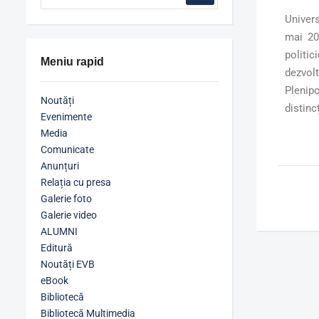
Univers
mai 20
politic
Meniu rapid
dezvol
Plenip
Noutăți
distinc
Evenimente
Media
Comunicate
Anunțuri
Relația cu presa
Galerie foto
Galerie video
ALUMNI
Editură
Noutăți EVB
eBook
Bibliotecă
Bibliotecă Multimedia