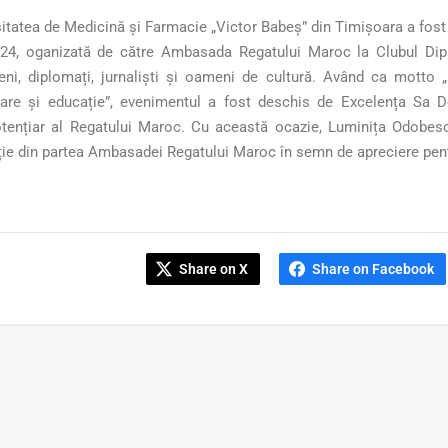
itatea de Medicină și Farmacie „Victor Babeș” din Timișoara a fost 
24, oganizată de către Ambasada Regatului Maroc la Clubul Diplom
ieni, diplomați, jurnaliști și oameni de cultură. Având ca motto 
tare și educație”, evenimentul a fost deschis de Excelența S
otențiar al Regatului Maroc. Cu această ocazie, Luminița Odobescu
ție din partea Ambasadei Regatului Maroc în semn de apreciere pentru 
Share on X
Share on Facebook