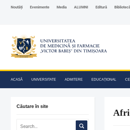
Noutăți
Evenimente
Media
ALUMNI
Editură
Bibliotec
ACASĂ
UNIVERSITATE
ADMITERE
EDUCAȚIONAL
CE
Căutare în site
Afr