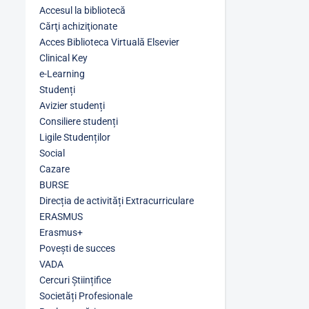
Accesul la bibliotecă
Cărţi achiziţionate
Acces Biblioteca Virtuală Elsevier
Clinical Key
e-Learning
Studenți
Avizier studenți
Consiliere studenți
Ligile Studenților
Social
Cazare
BURSE
Direcția de activități Extracurriculare
ERASMUS
Erasmus+
Povești de succes
VADA
Cercuri Științifice
Societăți Profesionale