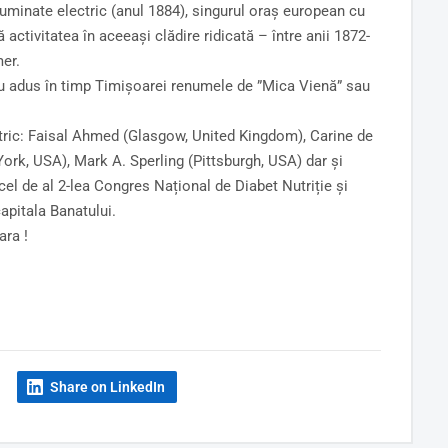
iluminate electric (anul 1884), singurul oraș european cu
activitatea în aceeași clădire ridicată – între anii 1872-
mer.
, au adus în timp Timișoarei renumele de ”Mica Vienă” sau
atric: Faisal Ahmed (Glasgow, United Kingdom), Carine de
ork, USA), Mark A. Sperling (Pittsburgh, USA) dar și
 cel de al 2-lea Congres Național de Diabet Nutriție și
apitala Banatului.
ara !
Share on LinkedIn