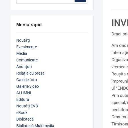
INV
Meniu rapid
Dragi pri
Noutăți
Am onoar
Evenimente
internaț
Media
Organiza
Comunicate
Anunțuri
vremea r
Relația cu presa
Reușita m
Galerie foto
împreună
Galerie video
ul ”END
ALUMNI
Prin subi
Editură
special, 
Noutăți EVB
pediatric
eBook
Oraș mult
Bibliotecă
Timișoar
Bibliotecă Multimedia