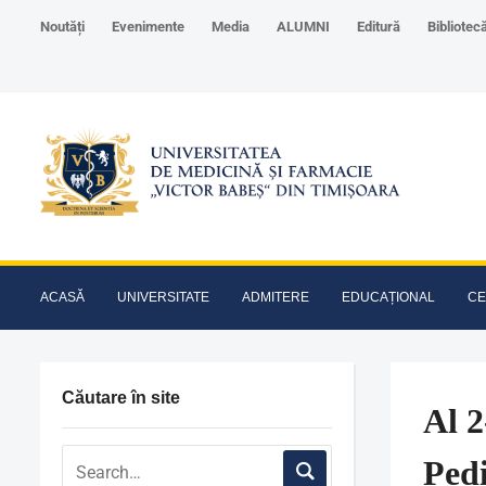
Noutăți
Evenimente
Media
ALUMNI
Editură
Bibliotec
ACASĂ
UNIVERSITATE
ADMITERE
EDUCAȚIONAL
CE
Căutare în site
Al 2
Pedi