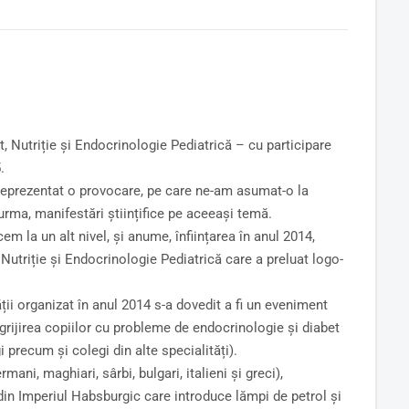
, Nutriție și Endocrinologie Pediatrică – cu participare
.
reprezentat o provocare, pe care ne-am asumat-o la
urma, manifestări științifice pe aceeași temă.
m la un alt nivel, și anume, înființarea în anul 2014,
Nutriție și Endocrinologie Pediatrică care a preluat logo-
ății organizat în anul 2014 s-a dovedit a fi un eveniment
îngrijirea copiilor cu probleme de endocrinologie și diabet
i precum și colegi din alte specialități).
ani, maghiari, sârbi, bulgari, italieni și greci),
din Imperiul Habsburgic care introduce lămpi de petrol și