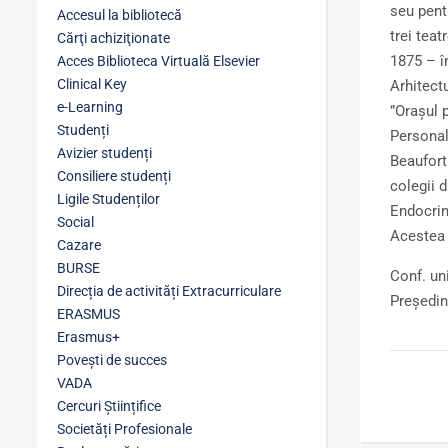
seu pent
Accesul la bibliotecă
trei teat
Cărţi achiziţionate
1875 – în
Acces Biblioteca Virtuală Elsevier
Clinical Key
Arhitect
e-Learning
”Orașul p
Studenți
Personal
Avizier studenți
Beaufort
Consiliere studenți
colegii d
Ligile Studenților
Endocrin
Social
Acestea 
Cazare
BURSE
Conf. uni
Direcția de activități Extracurriculare
Președin
ERASMUS
Erasmus+
Povești de succes
VADA
Cercuri Științifice
Societăți Profesionale