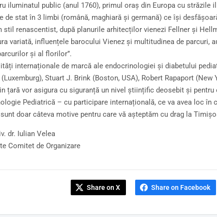
ru iluminatul public (anul 1760), primul oraș din Europa cu străzile 
re de stat în 3 limbi (română, maghiară și germană) ce își desfășoară 
 stil renascentist, după planurile arhitecților vienezi Fellner și Hell
ura variată, influențele barocului Vienez și multitudinea de parcuri
arcurilor și al florilor”.
ități internaționale de marcă ale endocrinologiei și diabetului pedi
 (Luxemburg), Stuart J. Brink (Boston, USA), Robert Rapaport (New Y
in țară vor asigura cu siguranță un nivel științific deosebit și pentru
ologie Pediatrică – cu participare internațională, ce va avea loc în c
sunt doar câteva motive pentru care vă așteptăm cu drag la Timișo
v. dr. Iulian Velea
te Comitet de Organizare
Share on X
Share on Facebook