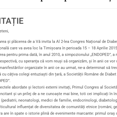
ITAȚIE
eteni,
ea și plăcerea de a Vă invita la Al 2-lea Congres Național de Diabet
ională care va avea loc la Timișoara în perioada 15 – 18 Aprilie 2015
rea pentru prima dată, în anul 2010, a simpozionului „ENDOPED”, a 
espectivă, cu speranța că vom reuși să organizăm, și în anii ce vor 
anifestărilor organizate în anii ce au urmat, ne-a determinat să trece
 cu câțiva colegi entuziaști din țară, a Societății Române de Diabet 
OPED”.
ectele abordate și lectorii externi invitați, Primul Congres al Societ
incitant și un prilej de a ne cunoaște mai bine, toti cei implicați în 
 (pediatrii, neonatologi, medici de familie, endocrinologi, diabetolog
icultural influențat de diversitatea de comunități etnice (români, germ
a are în spate o istorie plină de evenimente marcante: primul oraș 