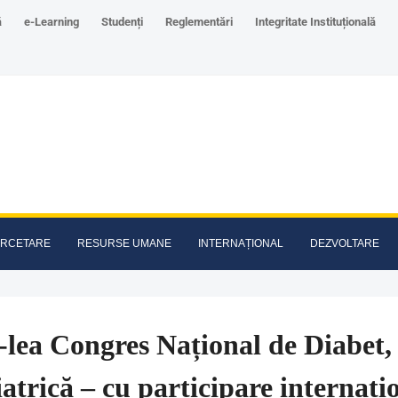
ă
e-Learning
Studenți
Reglementări
Integritate Instituțională
RCETARE
RESURSE UMANE
INTERNAȚIONAL
DEZVOLTARE
-lea Congres Național de Diabet, 
atrică – cu participare internați