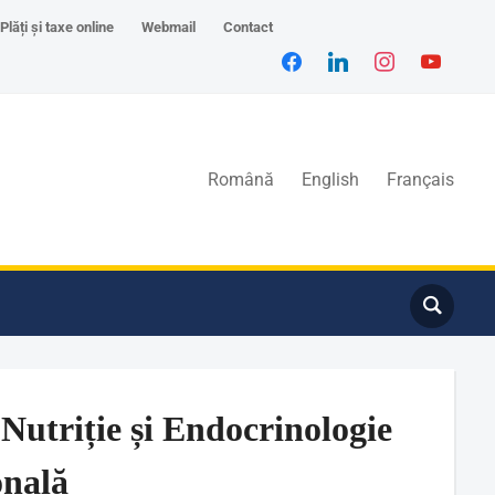
Plăți și taxe online
Webmail
Contact
Română
English
Français
Nutriție și Endocrinologie
onală