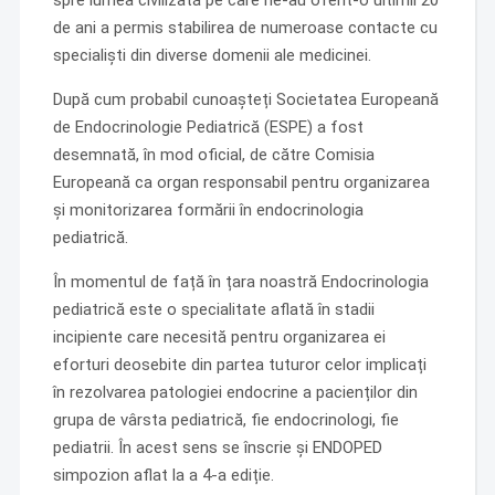
spre lumea civilizată pe care ne-au oferit-o ultimii 20
de ani a permis stabilirea de numeroase contacte cu
specialiști din diverse domenii ale medicinei.
După cum probabil cunoașteți Societatea Europeană
de Endocrinologie Pediatrică (ESPE) a fost
desemnată, în mod oficial, de către Comisia
Europeană ca organ responsabil pentru organizarea
și monitorizarea formării în endocrinologia
pediatrică.
În momentul de față în țara noastră Endocrinologia
pediatrică este o specialitate aflată în stadii
incipiente care necesită pentru organizarea ei
eforturi deosebite din partea tuturor celor implicați
în rezolvarea patologiei endocrine a pacienților din
grupa de vârsta pediatrică, fie endocrinologi, fie
pediatrii. În acest sens se înscrie și ENDOPED
simpozion aflat la a 4-a ediție.