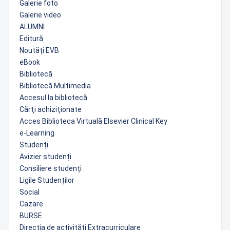
Galerie foto
Galerie video
ALUMNI
Editură
Noutăți EVB
eBook
Bibliotecă
Bibliotecă Multimedia
Accesul la bibliotecă
Cărţi achiziţionate
Acces Biblioteca Virtuală Elsevier Clinical Key
e-Learning
Studenți
Avizier studenți
Consiliere studenți
Ligile Studenților
Social
Cazare
BURSE
Direcția de activități Extracurriculare