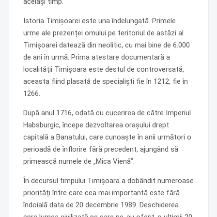
același timp.
Istoria Timișoarei este una îndelungată. Primele
urme ale prezenței omului pe teritoriul de astăzi al
Timișoarei datează din neolitic, cu mai bine de 6.000
de ani în urmă. Prima atestare documentară a
localității Timișoara este destul de controversată,
aceasta fiind plasată de specialiști fie în 1212, fie în
1266.
După anul 1716, odată cu cucerirea de către Imperiul
Habsburgic, începe dezvoltarea orașului drept
capitală a Banatului, care cunoaște în anii următori o
perioadă de înflorire fără precedent, ajungând să
primească numele de „Mica Vienă”.
În decursul timpului Timișoara a dobândit numeroase
priorități între care cea mai importantă este fără
îndoială data de 20 decembrie 1989. Deschiderea