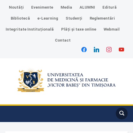
Noutăți
Evenimente
Media
ALUMNI
Editură
Bibliotecă
e-Learning
Studenți
Reglementări
Integritate Instituțională
Plăți și taxe online
Webmail
Contact
facebook
linkedin
instagram
youtube