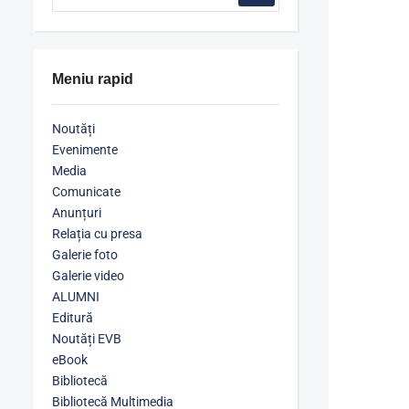
Meniu rapid
Noutăți
Evenimente
Media
Comunicate
Anunțuri
Relația cu presa
Galerie foto
Galerie video
ALUMNI
Editură
Noutăți EVB
eBook
Bibliotecă
Bibliotecă Multimedia