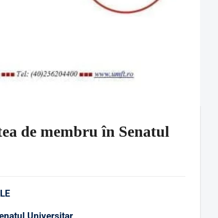
a de membru în Senatul
ALE
enatul Universitar