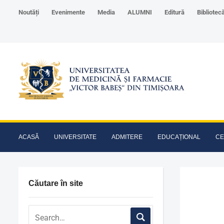
Noutăți
Evenimente
Media
ALUMNI
Editură
Bibliotec
ACASĂ
UNIVERSITATE
ADMITERE
EDUCAȚIONAL
CE
Căutare în site