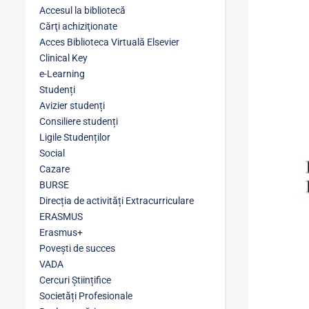
Accesul la bibliotecă
Cărţi achiziţionate
Acces Biblioteca Virtuală Elsevier
Clinical Key
e-Learning
Studenți
Avizier studenți
Consiliere studenți
Ligile Studenților
Social
Cazare
BURSE
Direcția de activități Extracurriculare
ERASMUS
Erasmus+
Povești de succes
VADA
Cercuri Științifice
Societăți Profesionale