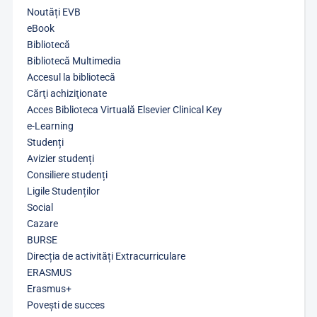
Noutăți EVB
eBook
Bibliotecă
Bibliotecă Multimedia
Accesul la bibliotecă
Cărţi achiziţionate
Acces Biblioteca Virtuală Elsevier Clinical Key
e-Learning
Studenți
Avizier studenți
Consiliere studenți
Ligile Studenților
Social
Cazare
BURSE
Direcția de activități Extracurriculare
ERASMUS
Erasmus+
Povești de succes