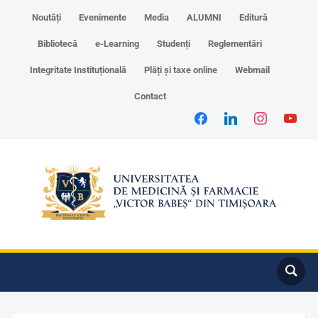
Noutăți
Evenimente
Media
ALUMNI
Editură
Bibliotecă
e-Learning
Studenți
Reglementări
Integritate Instituțională
Plăți și taxe online
Webmail
Contact