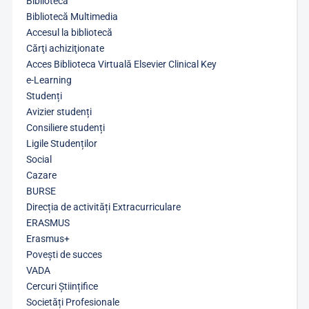
Bibliotecă
Bibliotecă Multimedia
Accesul la bibliotecă
Cărţi achiziţionate
Acces Biblioteca Virtuală Elsevier Clinical Key
e-Learning
Studenți
Avizier studenți
Consiliere studenți
Ligile Studenților
Social
Cazare
BURSE
Direcția de activități Extracurriculare
ERASMUS
Erasmus+
Povești de succes
VADA
Cercuri Științifice
Societăți Profesionale