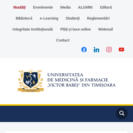
Noutăți
Evenimente
Media
ALUMNI
Editură
Bibliotecă
e-Learning
Studenți
Reglementări
Integritate Instituțională
Plăți și taxe online
Webmail
Contact