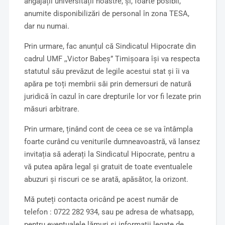
angajații universității noastre, și, foarte posibil,
anumite disponibilizări de personal în zona TESA,
dar nu numai.
Prin urmare, fac anunțul că Sindicatul Hipocrate din
cadrul UMF ,,Victor Babeș” Timișoara își va respecta
statutul său prevăzut de legile acestui stat și îi va
apăra pe toți membrii săi prin demersuri de natură
juridică în cazul în care drepturile lor vor fi lezate prin
măsuri arbitrare.
Prin urmare, ținând cont de ceea ce se va întâmpla
foarte curând cu veniturile dumneavoastră, vă lansez
invitația să aderați la Sindicatul Hipocrate, pentru a
vă putea apăra legal și gratuit de toate eventualele
abuzuri și riscuri ce se arată, apăsător, la orizont.
Mă puteți contacta oricând pe acest număr de
telefon : 0722 282 934, sau pe adresa de whatsapp,
pentru eventualele lămuri și informații legate de