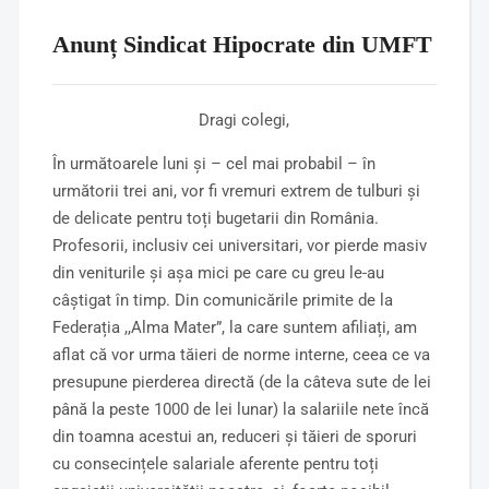
Anunț Sindicat Hipocrate din UMFT
Dragi colegi,
În următoarele luni și – cel mai probabil – în
următorii trei ani, vor fi vremuri extrem de tulburi și
de delicate pentru toți bugetarii din România.
Profesorii, inclusiv cei universitari, vor pierde masiv
din veniturile și așa mici pe care cu greu le-au
câștigat în timp. Din comunicările primite de la
Federația ,,Alma Mater”, la care suntem afiliați, am
aflat că vor urma tăieri de norme interne, ceea ce va
presupune pierderea directă (de la câteva sute de lei
până la peste 1000 de lei lunar) la salariile nete încă
din toamna acestui an, reduceri și tăieri de sporuri
cu consecințele salariale aferente pentru toți