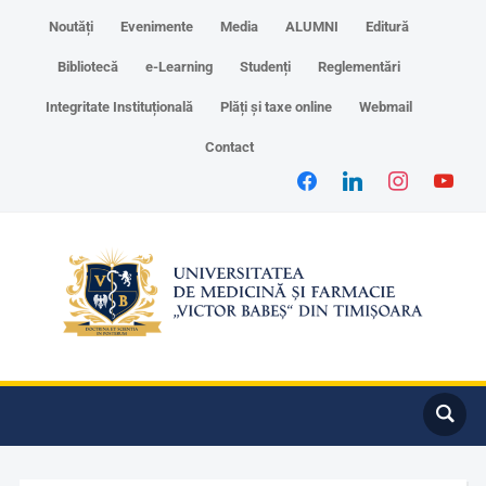
Noutăți
Evenimente
Media
ALUMNI
Editură
Bibliotecă
e-Learning
Studenți
Reglementări
Integritate Instituțională
Plăți și taxe online
Webmail
Contact