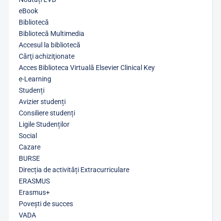
eBook
Bibliotecă
Bibliotecă Multimedia
Accesul la bibliotecă
Cărţi achiziţionate
Acces Biblioteca Virtuală Elsevier Clinical Key
e-Learning
Studenți
Avizier studenți
Consiliere studenți
Ligile Studenților
Social
Cazare
BURSE
Direcția de activități Extracurriculare
ERASMUS
Erasmus+
Povești de succes
VADA