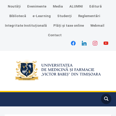
Noutăți
Evenimente
Media
ALUMNI
Editură
Bibliotecă
e-Learning
Studenți
Reglementări
Integritate Instituțională
Plăți și taxe online
Webmail
Contact