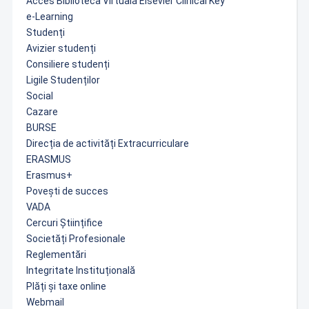
Acces Biblioteca Virtuală Elsevier Clinical Key
e-Learning
Studenți
Avizier studenți
Consiliere studenți
Ligile Studenților
Social
Cazare
BURSE
Direcția de activități Extracurriculare
ERASMUS
Erasmus+
Povești de succes
VADA
Cercuri Științifice
Societăți Profesionale
Reglementări
Integritate Instituțională
Plăți și taxe online
Webmail