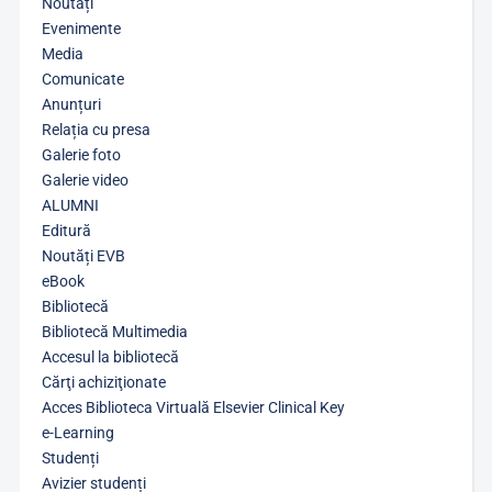
Noutăți
Evenimente
Media
Comunicate
Anunțuri
Relația cu presa
Galerie foto
Galerie video
ALUMNI
Editură
Noutăți EVB
eBook
Bibliotecă
Bibliotecă Multimedia
Accesul la bibliotecă
Cărţi achiziţionate
Acces Biblioteca Virtuală Elsevier Clinical Key
e-Learning
Studenți
Avizier studenți