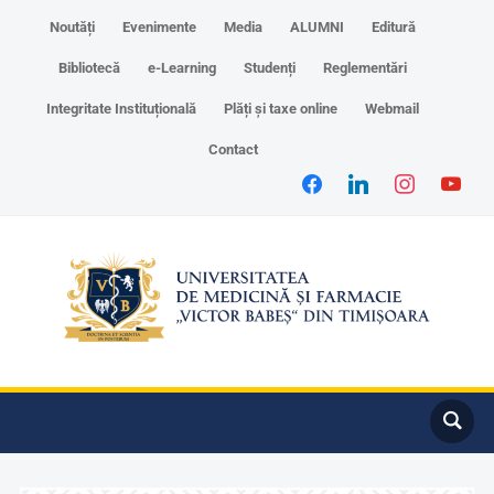
Noutăți
Evenimente
Media
ALUMNI
Editură
Bibliotecă
e-Learning
Studenți
Reglementări
Integritate Instituțională
Plăți și taxe online
Webmail
Contact