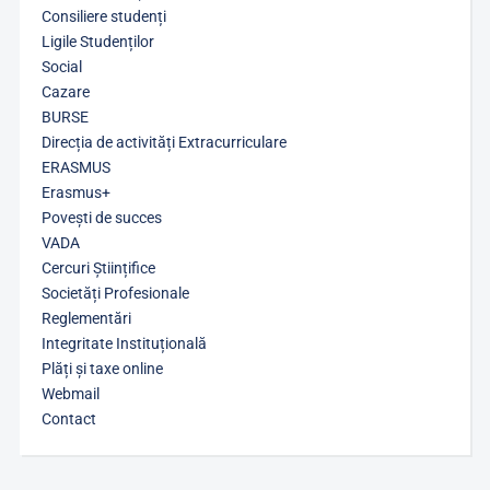
Consiliere studenți
Ligile Studenților
Social
Cazare
BURSE
Direcția de activități Extracurriculare
ERASMUS
Erasmus+
Povești de succes
VADA
Cercuri Științifice
Societăți Profesionale
Reglementări
Integritate Instituțională
Plăți și taxe online
Webmail
Contact