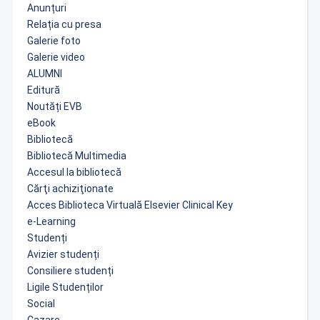
Anunțuri
Relația cu presa
Galerie foto
Galerie video
ALUMNI
Editură
Noutăți EVB
eBook
Bibliotecă
Bibliotecă Multimedia
Accesul la bibliotecă
Cărţi achiziţionate
Acces Biblioteca Virtuală Elsevier Clinical Key
e-Learning
Studenți
Avizier studenți
Consiliere studenți
Ligile Studenților
Social