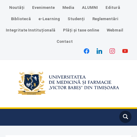
Noutăți
Evenimente
Media
ALUMNI
Editură
Bibliotecă
e-Learning
Studenți
Reglementări
Integritate Instituțională
Plăți și taxe online
Webmail
Contact
facebook
linkedin
instagram
youtube