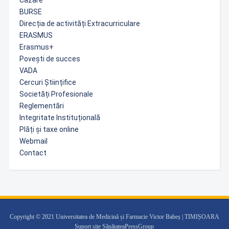
Cazare
BURSE
Direcția de activități Extracurriculare
ERASMUS
Erasmus+
Povești de succes
VADA
Cercuri Științifice
Societăți Profesionale
Reglementări
Integritate Instituțională
Plăți și taxe online
Webmail
Contact
Copyright © 2021 Universitatea de Medicină și Farmacie Victor Babeș | TIMIȘOARA
Suport site SănătateaPressGroup