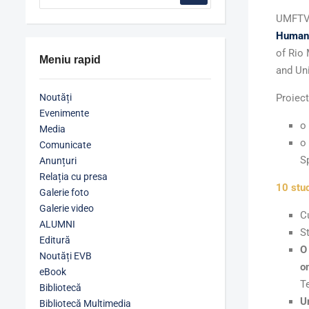
UMFTVB
Human 
of Rio 
Meniu rapid
and Uni
Noutăți
Proiec
Evenimente
o
Media
o
Comunicate
S
Anunțuri
Relația cu presa
10 stu
Galerie foto
Galerie video
C
ALUMNI
St
Editură
O
Noutăți EVB
o
eBook
T
Bibliotecă
U
Bibliotecă Multimedia