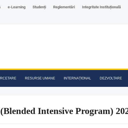
ă
e-Learning
Studenți
Reglementări
Integritate Instituțională
RCETARE
RESURSE UMANE
INTERNAȚIONAL
DEZVOLTARE
 (Blended Intensive Program) 2