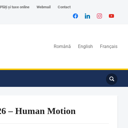
Plăți și taxe online
Webmail
Contact
Română
English
Français
026 – Human Motion