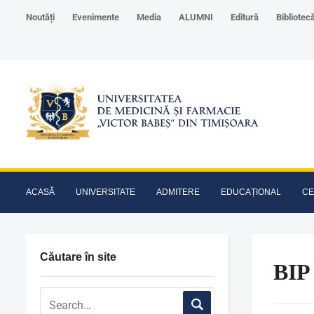
Noutăți
Evenimente
Media
ALUMNI
Editură
Bibliotec
ACASĂ
UNIVERSITATE
ADMITERE
EDUCAȚIONAL
CE
Căutare în site
BIP