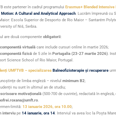
 este partener în cadrul programului
Erasmus+ Blended Intensive
Motion: A Cultural and Analytical Approach
. Lucrăm împreună cu S
Maior: Escola Superior de Desporto de Rio Maior – Santarém Polytech
versity of Niš, Serbia.
tul are două componente
obligatorii
:
componentă virtuală
care include cursuri online în martie 2026;
componentă fizică
de 5 zile în
Portugalia (23-27 martie 2026)
. In
port Science School of Rio Maior, Portugal.
denți UMFTVB – specializarea
Balneofizioterapie și recuperare
urme
unoștințe de limba engleză – nivelul
minimum B2
;
udenții nu sunt în ultimul an de studiu;
 scrisoare motivațională
(500-700 de cuvinte), redactată în engleză, 
nofrei.roxana@umft.ro
.
ermen-limită:
13 ianuarie 2026, ora 10.00
;
n interviu
pe
14 ianuarie, ora 14
. Interviul va avea loc la Poșta Mare,