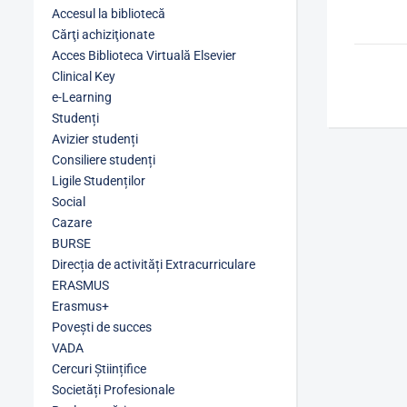
Accesul la bibliotecă
Cărţi achiziţionate
Acces Biblioteca Virtuală Elsevier
Clinical Key
e-Learning
Studenți
Avizier studenți
Consiliere studenți
Ligile Studenților
Social
Cazare
BURSE
Direcția de activități Extracurriculare
ERASMUS
Erasmus+
Povești de succes
VADA
Cercuri Științifice
Societăți Profesionale