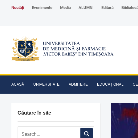
Noutăți
Evenimente
Media
ALUMNI
Editură
Bibliotec
ACASĂ
UNIVERSITATE
ADMITERE
EDUCAȚIONAL
CE
Căutare în site