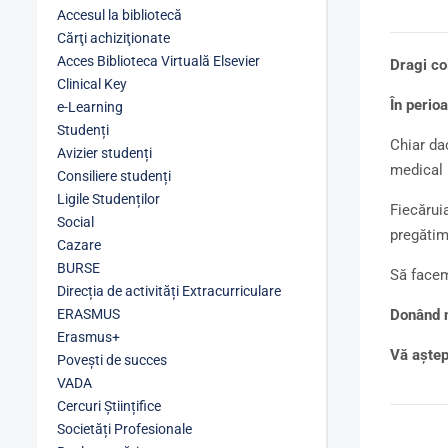
Accesul la bibliotecă
Cărţi achiziţionate
Acces Biblioteca Virtuală Elsevier
Dragi co
Clinical Key
În perio
e-Learning
Studenți
Chiar da
Avizier studenți
medical 
Consiliere studenți
Ligile Studenților
Fiecărui
Social
pregătim
Cazare
BURSE
Să facem
Direcția de activități Extracurriculare
ERASMUS
Donând n
Erasmus+
Vă aștep
Povești de succes
VADA
Cercuri Științifice
Societăți Profesionale