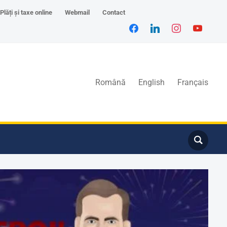
Plăți și taxe online
Webmail
Contact
Română
English
Français