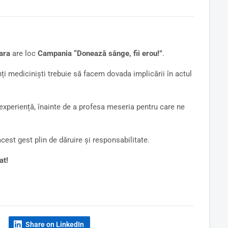
oara
are loc
Campania “Donează sânge, fii erou!”
.
i mediciniști trebuie să facem dovada implicării în actul
 experiență, înainte de a profesa meseria pentru care ne
est gest plin de dăruire și responsabilitate.
at!
Share on LinkedIn