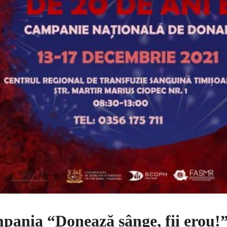
pania “Donează sânge, fii erou!