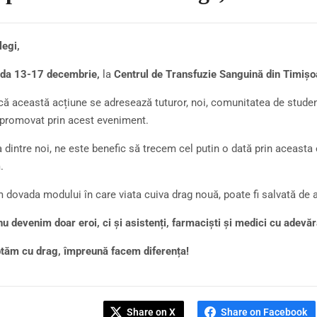
legi,
ada 13-17 decembrie,
la
Centrul de Transfuzie Sanguină din Timiș
că această acțiune se adresează tuturor, noi, comunitatea de studenț
promovat prin acest eveniment.
a dintre noi, ne este benefic să trecem cel putin o dată prin aceasta
.
 dovada modului în care viata cuiva drag nouă, poate fi salvată de ac
u devenim doar eroi, ci și asistenți, farmaciști și medici cu adevăr
tăm cu drag, împreună facem diferența!
Share on X
Share on Facebook