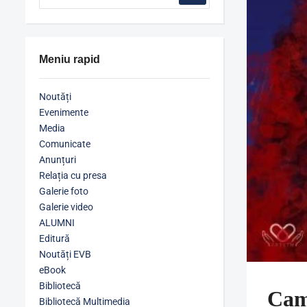
Meniu rapid
Noutăți
Evenimente
Media
Comunicate
Anunțuri
Relația cu presa
Galerie foto
Galerie video
ALUMNI
Editură
Noutăți EVB
eBook
Bibliotecă
Cam
Bibliotecă Multimedia