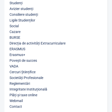
Studenți
Avizier studenți
Consiliere studenți
Ligile Studenților
Social
Cazare
BURSE
Direcția de activități Extracurriculare
ERASMUS
Erasmus+
Povești de succes
VADA
Cercuri Științifice
Societăți Profesionale
Reglementări
Integritate Instituțională
Plăți și taxe online
Webmail
Contact