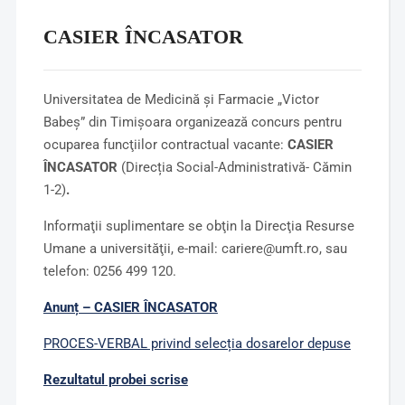
CASIER ÎNCASATOR
Universitatea de Medicină şi Farmacie „Victor
Babeş” din Timişoara organizează concurs pentru
ocuparea funcţiilor contractual vacante:
CASIER
ÎNCASATOR
(Direcția Social-Administrativă- Cămin
1-2)
.
Informaţii suplimentare se obţin la Direcţia Resurse
Umane a universităţii, e-mail: cariere@umft.ro, sau
telefon: 0256 499 120.
Anunț – CASIER ÎNCASATOR
PROCES-VERBAL privind selecția dosarelor depuse
Rezultatul probei scrise