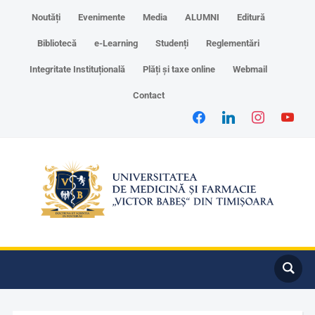
Noutăți
Evenimente
Media
ALUMNI
Editură
Bibliotecă
e-Learning
Studenți
Reglementări
Integritate Instituțională
Plăți și taxe online
Webmail
Contact