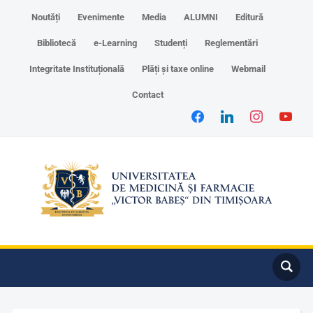
Noutăți
Evenimente
Media
ALUMNI
Editură
Bibliotecă
e-Learning
Studenți
Reglementări
Integritate Instituțională
Plăți și taxe online
Webmail
Contact