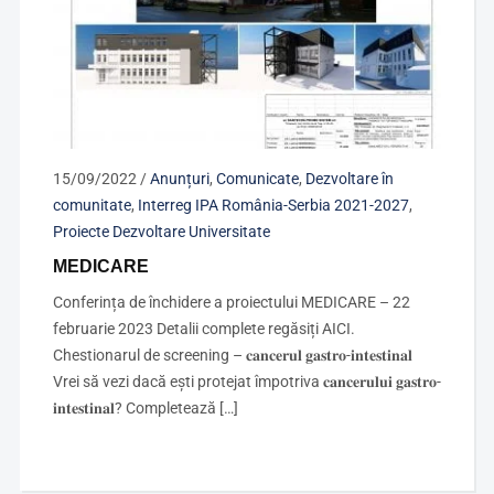
15/09/2022
/
Anunțuri
,
Comunicate
,
Dezvoltare în
comunitate
,
Interreg IPA România-Serbia 2021-2027
,
Proiecte Dezvoltare Universitate
MEDICARE
Conferința de închidere a proiectului MEDICARE – 22
februarie 2023 Detalii complete regăsiți AICI.
Chestionarul de screening – 𝐜𝐚𝐧𝐜𝐞𝐫𝐮𝐥 𝐠𝐚𝐬𝐭𝐫𝐨-𝐢𝐧𝐭𝐞𝐬𝐭𝐢𝐧𝐚𝐥
Vrei să vezi dacă ești protejat împotriva 𝐜𝐚𝐧𝐜𝐞𝐫𝐮𝐥𝐮𝐢 𝐠𝐚𝐬𝐭𝐫𝐨-
𝐢𝐧𝐭𝐞𝐬𝐭𝐢𝐧𝐚𝐥? Completează […]