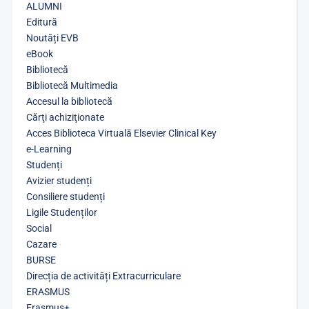
ALUMNI
Editură
Noutăți EVB
eBook
Bibliotecă
Bibliotecă Multimedia
Accesul la bibliotecă
Cărţi achiziţionate
Acces Biblioteca Virtuală Elsevier Clinical Key
e-Learning
Studenți
Avizier studenți
Consiliere studenți
Ligile Studenților
Social
Cazare
BURSE
Direcția de activități Extracurriculare
ERASMUS
Erasmus+