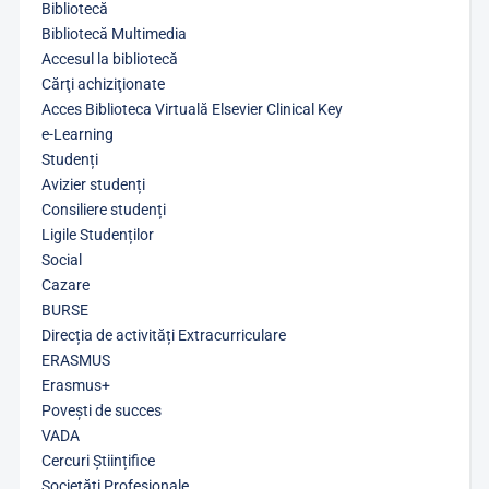
Bibliotecă
Bibliotecă Multimedia
Accesul la bibliotecă
Cărţi achiziţionate
Acces Biblioteca Virtuală Elsevier Clinical Key
e-Learning
Studenți
Avizier studenți
Consiliere studenți
Ligile Studenților
Social
Cazare
BURSE
Direcția de activități Extracurriculare
ERASMUS
Erasmus+
Povești de succes
VADA
Cercuri Științifice
Societăți Profesionale