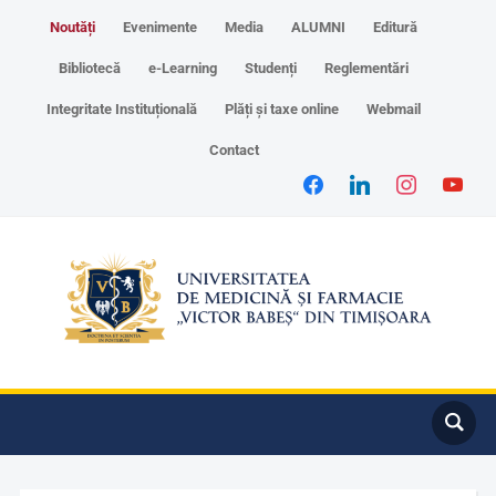
Noutăți
Evenimente
Media
ALUMNI
Editură
Bibliotecă
e-Learning
Studenți
Reglementări
Integritate Instituțională
Plăți și taxe online
Webmail
Contact