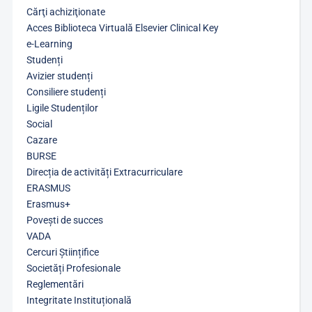
Cărţi achiziţionate
Acces Biblioteca Virtuală Elsevier Clinical Key
e-Learning
Studenți
Avizier studenți
Consiliere studenți
Ligile Studenților
Social
Cazare
BURSE
Direcția de activități Extracurriculare
ERASMUS
Erasmus+
Povești de succes
VADA
Cercuri Științifice
Societăți Profesionale
Reglementări
Integritate Instituțională