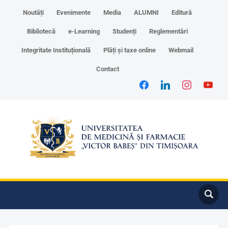
Noutăți
Evenimente
Media
ALUMNI
Editură
Bibliotecă
e-Learning
Studenți
Reglementări
Integritate Instituțională
Plăți și taxe online
Webmail
Contact