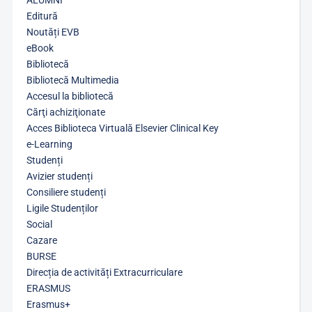
ALUMNI
Editură
Noutăți EVB
eBook
Bibliotecă
Bibliotecă Multimedia
Accesul la bibliotecă
Cărţi achiziţionate
Acces Biblioteca Virtuală Elsevier Clinical Key
e-Learning
Studenți
Avizier studenți
Consiliere studenți
Ligile Studenților
Social
Cazare
BURSE
Direcția de activități Extracurriculare
ERASMUS
Erasmus+