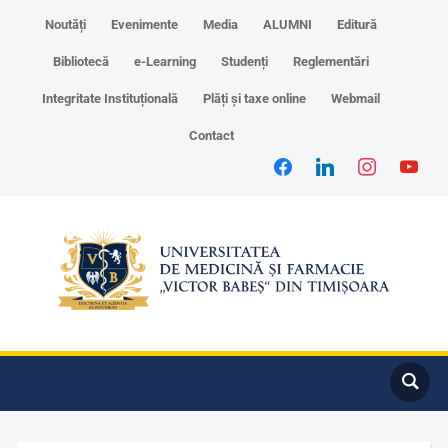
Noutăți
Evenimente
Media
ALUMNI
Editură
Bibliotecă
e-Learning
Studenți
Reglementări
Integritate Instituțională
Plăți și taxe online
Webmail
Contact