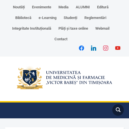
Noutăți
Evenimente
Media
ALUMNI
Editură
Bibliotecă
e-Learning
Studenți
Reglementări
Integritate Instituțională
Plăți și taxe online
Webmail
Contact