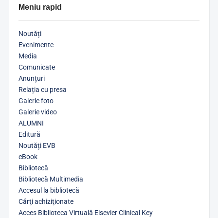
Meniu rapid
Noutăți
Evenimente
Media
Comunicate
Anunțuri
Relația cu presa
Galerie foto
Galerie video
ALUMNI
Editură
Noutăți EVB
eBook
Bibliotecă
Bibliotecă Multimedia
Accesul la bibliotecă
Cărţi achiziţionate
Acces Biblioteca Virtuală Elsevier Clinical Key