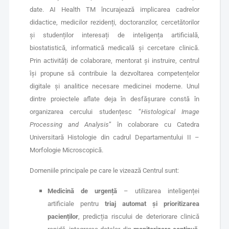
date. AI Health TM încurajează implicarea cadrelor
didactice, medicilor rezidenți, doctoranzilor, cercetătorilor
și studenților interesați de inteligența artificială,
biostatistică, informatică medicală și cercetare clinică.
Prin activități de colaborare, mentorat și instruire, centrul
își propune să contribuie la dezvoltarea competențelor
digitale și analitice necesare medicinei moderne. Unul
dintre proiectele aflate deja în desfășurare constă în
organizarea cercului studențesc “
Histological Image
Processing and Analysis
” în colaborare cu Catedra
Universitară Histologie din cadrul Departamentului II –
Morfologie Microscopică.
Domeniile principale pe care le vizează Centrul sunt:
Medicină de urgență
– utilizarea inteligenței
artificiale pentru
triaj automat și prioritizarea
pacienților
, predicția riscului de deteriorare clinică