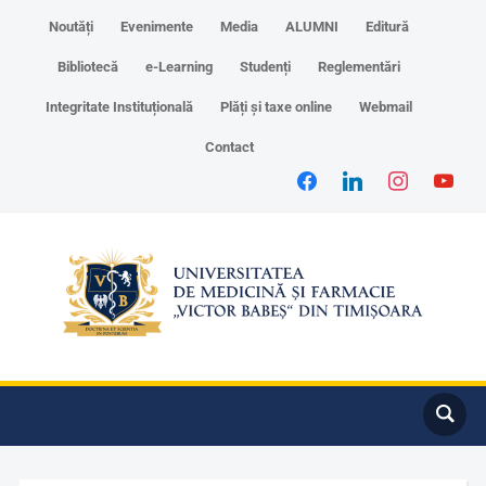
Noutăți
Evenimente
Media
ALUMNI
Editură
Bibliotecă
e-Learning
Studenți
Reglementări
Integritate Instituțională
Plăți și taxe online
Webmail
Contact