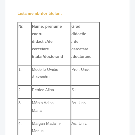
Lista membrilor titulari:
Nr.
Nume, prenume
Grad
cadru
didactic
didactic/de
/ de
cercetare
cercetare
titular/doctorand
/doctorand
1.
Mederle Ovidiu
Prof. Univ.
Alexandru
2.
Petrica Alina
Ș.L.
3.
Mârza Adina
As. Univ.
Maria
4.
Margan Mădălin-
As. Univ.
Marius