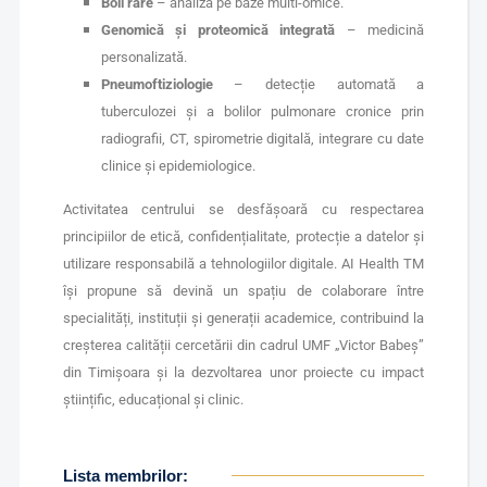
Boli rare
– analiză pe baze multi-omice.
Genomică și proteomică integrată
– medicină
personalizată.
Pneumoftiziologie
– detecție automată a
tuberculozei și a bolilor pulmonare cronice prin
radiografii, CT, spirometrie digitală, integrare cu date
clinice și epidemiologice.
Activitatea centrului se desfășoară cu respectarea
principiilor de etică, confidențialitate, protecție a datelor și
utilizare responsabilă a tehnologiilor digitale. AI Health TM
își propune să devină un spațiu de colaborare între
specialități, instituții și generații academice, contribuind la
creșterea calității cercetării din cadrul UMF „Victor Babeș”
din Timișoara și la dezvoltarea unor proiecte cu impact
științific, educațional și clinic.
Lista membrilor: