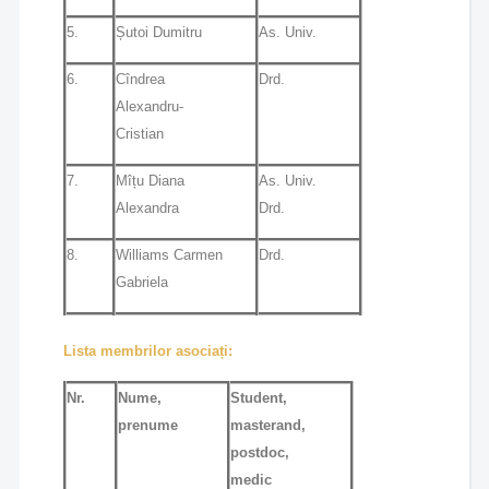
5.
Șutoi Dumitru
As. Univ.
6.
Cîndrea
Drd.
Alexandru-
Cristian
7.
Mîțu Diana
As. Univ.
Alexandra
Drd.
8.
Williams Carmen
Drd.
Gabriela
Lista membrilor asociați:
Nr.
Nume,
Student,
prenume
masterand,
postdoc,
medic