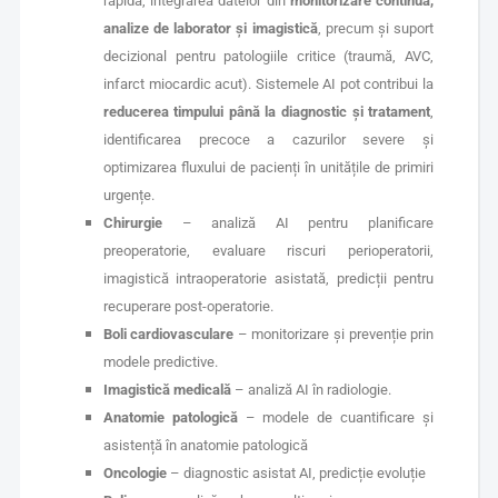
rapidă, integrarea datelor din
monitorizare continuă,
analize de laborator și imagistică
, precum și suport
decizional pentru patologiile critice (traumă, AVC,
infarct miocardic acut). Sistemele AI pot contribui la
reducerea timpului până la diagnostic și tratament
,
identificarea precoce a cazurilor severe și
optimizarea fluxului de pacienți în unitățile de primiri
urgențe.
Chirurgie
– analiză AI pentru planificare
preoperatorie, evaluare riscuri perioperatorii,
imagistică intraoperatorie asistată, predicții pentru
recuperare post-operatorie.
Boli cardiovasculare
– monitorizare și prevenție prin
modele predictive.
Imagistică medicală
– analiză AI în radiologie.
Anatomie patologică
– modele de cuantificare și
asistență în anatomie patologică
Oncologie
– diagnostic asistat AI, predicție evoluție