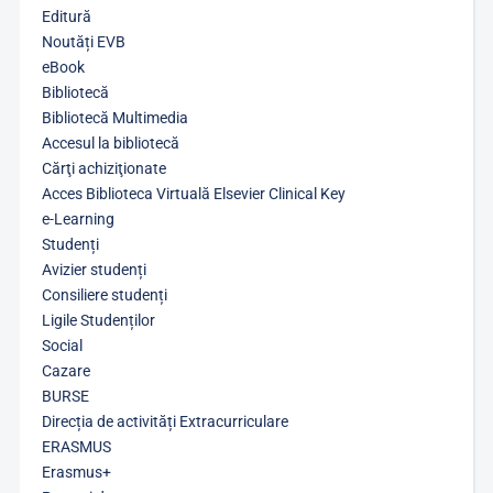
Editură
Noutăți EVB
eBook
Bibliotecă
Bibliotecă Multimedia
Accesul la bibliotecă
Cărţi achiziţionate
Acces Biblioteca Virtuală Elsevier Clinical Key
e-Learning
Studenți
Avizier studenți
Consiliere studenți
Ligile Studenților
Social
Cazare
BURSE
Direcția de activități Extracurriculare
ERASMUS
Erasmus+