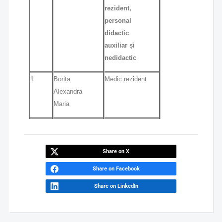
rezident,
personal
didactic
auxiliar și
nedidactic
1.
Borița
Medic rezident
Alexandra
Maria
Share on X
Share on Facebook
Share on LinkedIn