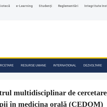
liotecă
e-Learning
Studenți
Reglementări
Integritate Ins
RCETARE
RESURSE UMANE
INTERNAȚIONAL
DEZVOLTARE
rul multidisciplinar de cercetare,
apii în medicina orală (CEDOM)