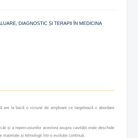
UARE, DIAGNOSTIC ȘI TERAPII ÎN MEDICINA
rală are la bază o viziune de amploare ce targetează o abordare
, cât și a repercusiunilor acestora asupra cavității orale deschide
e materiale și tehnologii într-o evoluție continuă.