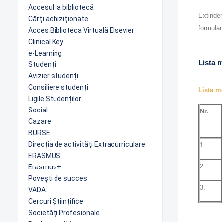
Accesul la bibliotecă
Extinder
Cărţi achiziţionate
formular
Acces Biblioteca Virtuală Elsevier
Clinical Key
e-Learning
Lista 
Studenți
Avizier studenți
Consiliere studenți
Lista me
Ligile Studenților
Social
Nr.
Cazare
BURSE
Direcția de activități Extracurriculare
1.
ERASMUS
2.
Erasmus+
Povești de succes
3.
VADA
Cercuri Științifice
Societăți Profesionale