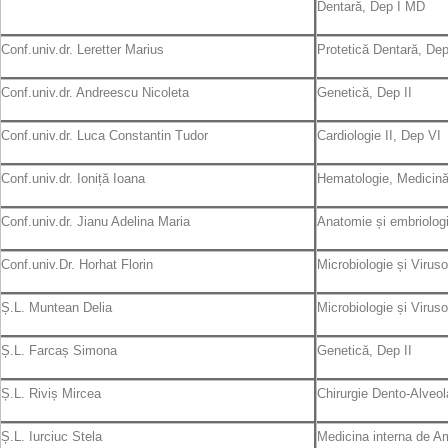
Dentară, Dep I MD
Conf.univ.dr. Leretter Marius
Protetică Dentară, Dep
Conf.univ.dr. Andreescu Nicoleta
Genetică, Dep II
Conf.univ.dr. Luca Constantin Tudor
Cardiologie II, Dep VI
Conf.univ.dr. Ioniță Ioana
Hematologie, Medicină 
Conf.univ.dr. Jianu Adelina Maria
Anatomie și embriologi
Conf.univ.Dr. Horhat Florin
Microbiologie și Virus
Ș.L. Muntean Delia
Microbiologie și Virus
Ș.L. Farcaș Simona
Genetică, Dep II
Ș.L. Riviș Mircea
Chirurgie Dento-Alveol
Ș.L. Iurciuc Stela
Medicina interna de Am