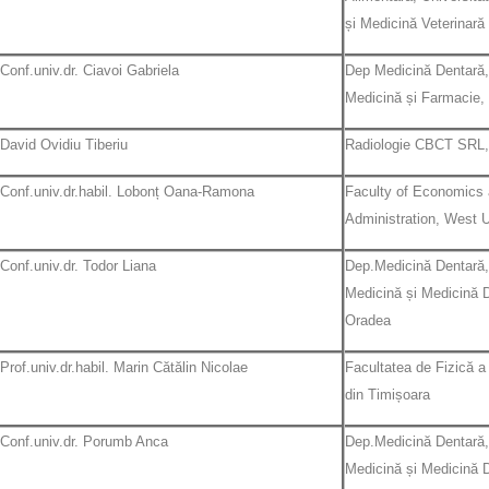
și Medicină Veterinară
Conf.univ.dr. Ciavoi Gabriela
Dep Medicină Dentară,
Medicină și Farmacie,
David Ovidiu Tiberiu
Radiologie CBCT SRL,
Conf.univ.dr.habil. Lobonț Oana-Ramona
Faculty of Economics
Administration, West U
Conf.univ.dr. Todor Liana
Dep.Medicină Dentară,
Medicină și Medicină D
Oradea
Prof.univ.dr.habil. Marin Cătălin Nicolae
Facultatea de Fizică a 
din Timișoara
Conf.univ.dr. Porumb Anca
Dep.Medicină Dentară,
Medicină și Medicină D