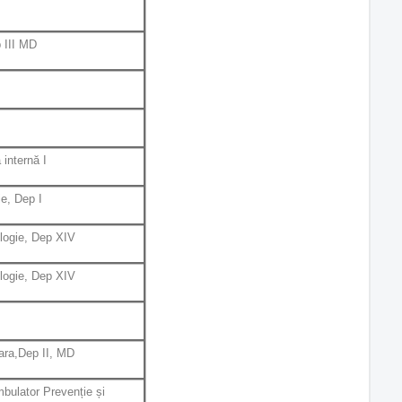
 III MD
internă I
e, Dep I
ologie, Dep XIV
ologie, Dep XIV
ara,Dep II, MD
bulator Prevenție și