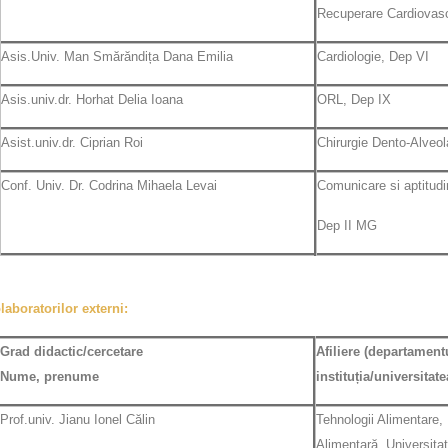
Recuperare Cardiovasc
Asis.Univ. Man Smărăndița Dana Emilia
Cardiologie, Dep VI
Asis.univ.dr. Horhat Delia Ioana
ORL, Dep IX
Asist.univ.dr. Ciprian Roi
Chirurgie Dento-Alveol
Conf. Univ. Dr. Codrina Mihaela Levai
Comunicare si aptitudi
Dep II MG
laboratorilor externi:
Grad didactic/cercetare
Afiliere
(departamentu
Nume, prenume
instituția/universitate
Prof.univ. Jianu Ionel Călin
Tehnologii Alimentare, 
Alimentară, Universitat