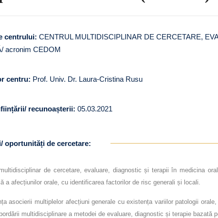
 centrului:
CENTRUL MULTIDISCIPLINAR DE CERCETARE, EVAL
/ acronim CEDOM
or centru:
Prof. Univ. Dr. Laura-Cristina Rusu
ființării/ recunoașterii:
05.03.2021
i/ oportunități de cercetare:
multidisciplinar de cercetare, evaluare, diagnostic și terapii în medicina o
 a afecțiunilor orale, cu identificarea factorilor de risc generali și locali.
ța asocierii multiplelor afecțiuni generale cu existența variilor patologii orale
abordării multidisciplinare a metodei de evaluare, diagnostic și terapie bazată p