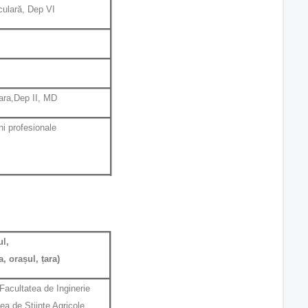
ulară, Dep VI
ara,Dep II, MD
ni profesionale
l,
a, orașul, țara)
Facultatea de Inginerie
ea de Științe Agricole