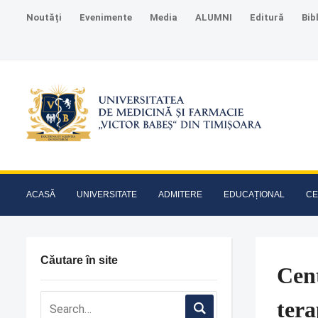
Noutăți
Evenimente
Media
ALUMNI
Editură
Bib
ACASĂ
UNIVERSITATE
ADMITERE
EDUCAȚIONAL
CE
Căutare în site
Cent
ter