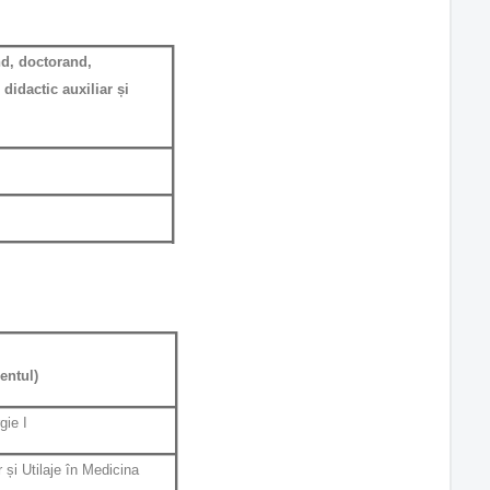
d, doctorand,
didactic auxiliar și
entul)
gie I
 și Utilaje în Medicina