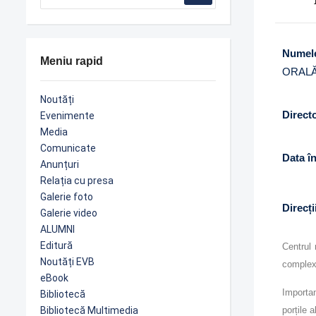
Numele
Meniu rapid
ORALĂ
Noutăți
Direct
Evenimente
Media
Comunicate
Data în
Anunțuri
Relația cu presa
Galerie foto
Direcți
Galerie video
ALUMNI
Editură
Centrul 
Noutăți EVB
complexă
eBook
Importan
Bibliotecă
Bibliotecă Multimedia
porțile 