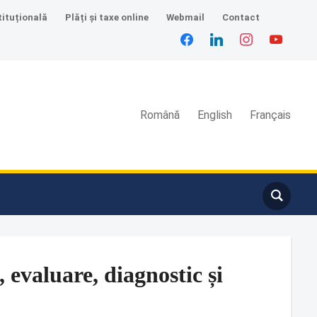
tituțională
Plăți și taxe online
Webmail
Contact
Română
English
Français
 evaluare, diagnostic și