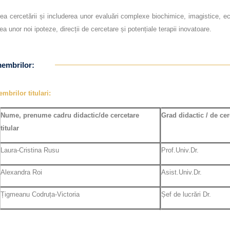
ea cercetării și includerea unor evaluări complexe biochimice, imagistice, ec
ea unor noi ipoteze, direcții de cercetare și potențiale terapii inovatoare.
membrilor:
mbrilor titulari:
Nume, prenume
cadru didactic/de cercetare
Grad didactic / de cer
titular
Laura-Cristina Rusu
Prof.Univ.Dr.
Alexandra Roi
Asist.Univ.Dr.
Țigmeanu Codruța-Victoria
Șef de lucrări Dr.