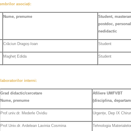
embrilor asociați:
Nume, prenume
Student, masteran
postdoc, personal 
nedidactic
Crăciun Dragoș-Ioan
Student
Magheț Edida
Student
laboratorilor interni:
Grad didactic/cercetare
Afiliere UMFVBT
Nume, prenume
(disciplina, departam
Prof.univ.dr. Mederle Ovidiu
Urgențe, Dep IX Chirur
Prof.Univ.dr. Ardelean Lavinia Cosmina
Tehnologia Materialelor