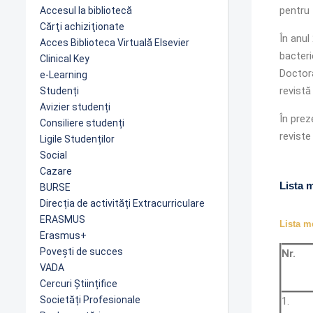
pentru 
Accesul la bibliotecă
Cărţi achiziţionate
În anul
Acces Biblioteca Virtuală Elsevier
bacteri
Clinical Key
Doctora
e-Learning
revistă
Studenți
Avizier studenți
În prez
Consiliere studenți
reviste
Ligile Studenților
Social
Cazare
Lista 
BURSE
Direcția de activități Extracurriculare
ERASMUS
Lista me
Erasmus+
Povești de succes
Nr.
VADA
Cercuri Științifice
Societăți Profesionale
1.