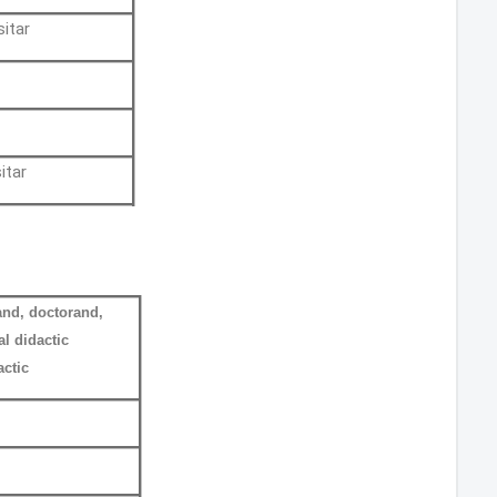
sitar
itar
and, doctorand,
l didactic
actic