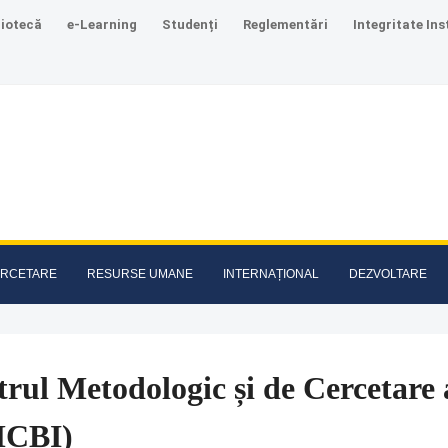
liotecă
e-Learning
Studenți
Reglementări
Integritate Ins
RCETARE
RESURSE UMANE
INTERNAȚIONAL
DEZVOLTARE
rul Metodologic și de Cercetare a
CBI)