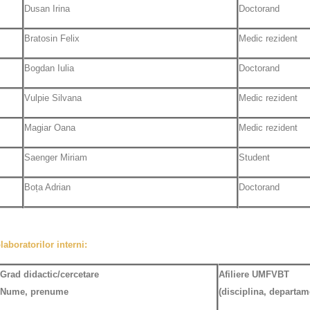
Dusan Irina
Doctorand
Bratosin Felix
Medic rezident
Bogdan Iulia
Doctorand
Vulpie Silvana
Medic rezident
Magiar Oana
Medic rezident
Saenger Miriam
Student
Boța Adrian
Doctorand
laboratorilor interni:
Grad didactic/cercetare
Afiliere UMFVBT
Nume, prenume
(disciplina, departam