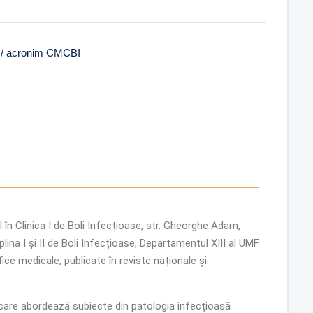
se / acronim CMCBI
în Clinica I de Boli Infecțioase, str. Gheorghe Adam,
plina I și II de Boli Infecțioase, Departamentul XIII al UMF
fice medicale, publicate în reviste naționale și
ii care abordează subiecte din patologia infecțioasă