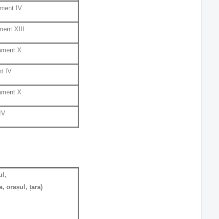
ament IV
ment XIII
tament X
t IV
tament X
IV
ul,
a, orașul, țara)