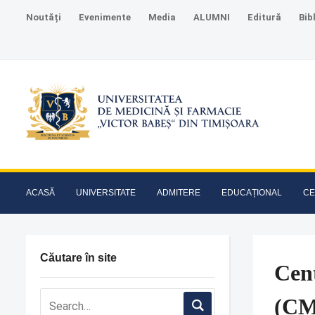
Noutăți
Evenimente
Media
ALUMNI
Editură
Bib
ACASĂ
UNIVERSITATE
ADMITERE
EDUCAȚIONAL
CE
Căutare în site
Cent
(CM