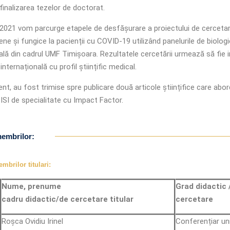
finalizarea tezelor de doctorat.
 2021 vom parcurge etapele de desfășurare a proiectului de cercetare
ene și fungice la pacienții cu COVID-19 utilizând panelurile de biolo
lă din cadrul UMF Timișoara. Rezultatele cercetării urmează să fie incl
 internațională cu profil științific medical.
ent, au fost trimise spre publicare două articole științifice care ab
 ISI de specialitate cu Impact Factor.
membrilor:
mbrilor titulari:
Nume, prenume
Grad didactic 
cadru didactic/de cercetare titular
cercetare
Roșca Ovidiu Irinel
Conferențiar uni