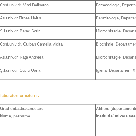
Conf.univ.dr. Vlad Daliborca
Farmacologie, Depart
As.univ.dr.Țîrnea Livius
Parazitologie, Departa
Ș.l.univ.dr. Barac Sorin
Microchirurgie, Depar
Conf.univ.dr. Gurban Camelia Vidița
Biochimie, Departamen
As.univ.dr. Rață Andreea
Microchirurgie, Depar
Ș.l.univ.dr. Suciu Oana
Igienă, Departament X
laboratorilor externi:
Grad didactic/cercetare
Afiliere
(departament
Nume, prenume
instituția/universitate