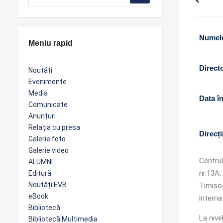
Numele
Meniu rapid
Direct
Noutăți
Evenimente
Media
Data în
Comunicate
Anunțuri
Relația cu presa
Direcți
Galerie foto
Galerie video
Centrul
ALUMNI
nr.13A,
Editură
Noutăți EVB
Timisoa
eBook
interna
Bibliotecă
La nive
Bibliotecă Multimedia