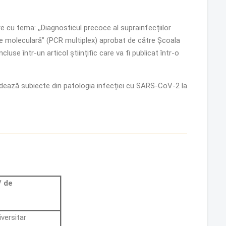
 cu tema: ,,Diagnosticul precoce al suprainfecțiilor
gie moleculară” (PCR multiplex) aprobat de către Școala
use într-un articol științific care va fi publicat într-o
ordează subiecte din patologia infecției cu SARS-CoV-2 la
/ de
versitar