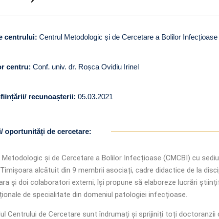
 centrului:
Centrul Metodologic și de Cercetare a Bolilor Infecțioa
or centru:
Conf. univ. dr. Roșca Ovidiu Irinel
ființării/ recunoașterii:
05.03.2021
i/ oportunități de cercetare:
 Metodologic și de Cercetare a Bolilor Infecțioase (CMCBI) cu sediul 
 Timișoara alcătuit din 9 membrii asociați, cadre didactice de la disci
ra și doi colaboratori externi, își propune să elaboreze lucrări științi
ționale de specialitate din domeniul patologiei infecțioase.
lul Centrului de Cercetare sunt îndrumați și sprijiniți toți doctoranz