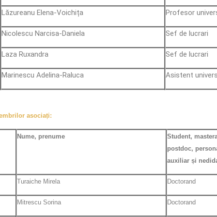
Lăzureanu Elena-Voichița
Profesor univer
Nicolescu Narcisa-Daniela
Sef de lucrari
Laza Ruxandra
Sef de lucrari
Marinescu Adelina-Raluca
Asistent univers
embrilor asociați:
Nume, prenume
Student, master
postdoc, persona
auxiliar și nedid
Turaiche Mirela
Doctorand
Mitrescu Sorina
Doctorand