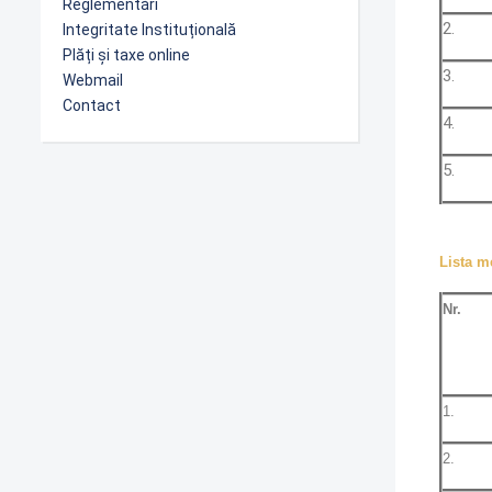
Reglementări
2.
Integritate Instituțională
Plăți și taxe online
3.
Webmail
Contact
4.
5.
Lista m
Nr.
1.
2.