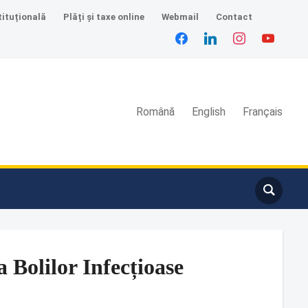
tituțională
Plăți și taxe online
Webmail
Contact
Română
English
Français
 Bolilor Infecțioase