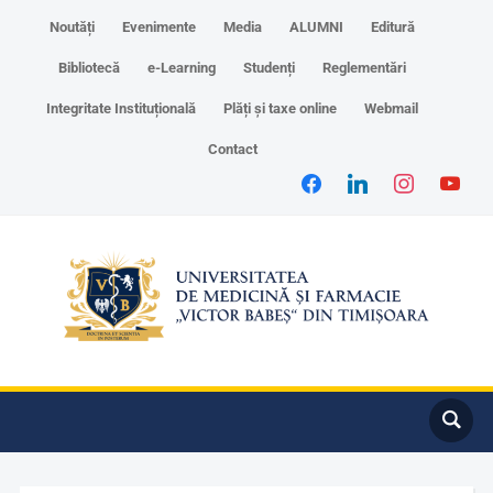
Noutăți
Evenimente
Media
ALUMNI
Editură
Bibliotecă
e-Learning
Studenți
Reglementări
Integritate Instituțională
Plăți și taxe online
Webmail
Contact