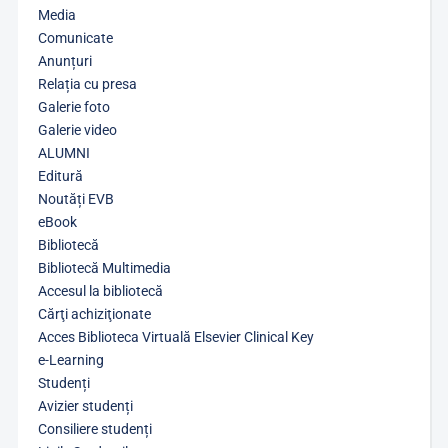
Media
Comunicate
Anunțuri
Relația cu presa
Galerie foto
Galerie video
ALUMNI
Editură
Noutăți EVB
eBook
Bibliotecă
Bibliotecă Multimedia
Accesul la bibliotecă
Cărţi achiziţionate
Acces Biblioteca Virtuală Elsevier Clinical Key
e-Learning
Studenți
Avizier studenți
Consiliere studenți