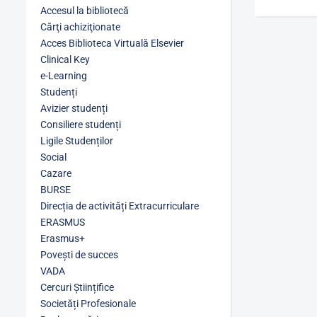
Accesul la bibliotecă
Cărţi achiziţionate
Acces Biblioteca Virtuală Elsevier
Clinical Key
e-Learning
Studenți
Avizier studenți
Consiliere studenți
Ligile Studenților
Social
Cazare
BURSE
Direcția de activități Extracurriculare
ERASMUS
Erasmus+
Povești de succes
VADA
Cercuri Științifice
Societăți Profesionale