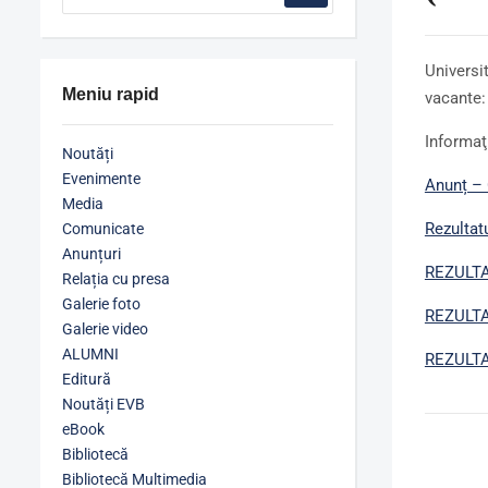
Universi
Meniu rapid
vacante:
Informaţi
Noutăți
Evenimente
Anunț – 
Media
Rezultat
Comunicate
Anunțuri
REZULTA
Relația cu presa
Galerie foto
REZULTAT
Galerie video
ALUMNI
REZULTA
Editură
Noutăți EVB
eBook
Bibliotecă
Bibliotecă Multimedia