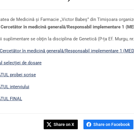
tatea de Medicină şi Farmacie „Victor Babeş” din Timişoara organiz
Cercetător în medicină generală/Responsabil implementare 1 (M
i suplimentare se obţin la disciplina de Genetică (P-ța Ef. Murgu, nr. 
Cercetător în medicină generală/Responsabil implementare 1 (M
ul selecției de dosare
TUL probei scrise
UL interviului
TUL FINAL
Share on X
Share on Facebook