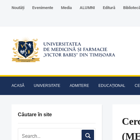
Noutăți
Evenimente
Media
ALUMNI
Editură
Bibliotec
ACASĂ
UNIVERSITATE
ADMITERE
EDUCAȚIONAL
CE
Căutare în site
Cerc
(M