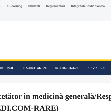
ă
e-Learning
Studenți
Reglementări
Integritate Instituțională
RCETARE
RESURSE UMANE
INTERNAȚIONAL
DEZVOLTARE
etător în medicină generală/Res
EDI.COM-RARE)