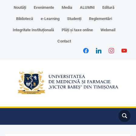
Noutăți
Evenimente
Media
ALUMNI
Editură
Bibliotecă
e-Learning
Studenți
Reglementări
Integritate Instituțională
Plăți și taxe online
Webmail
Contact