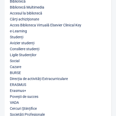
Bibliotecă
Bibliotecă Multimedia
Accesul la bibliotecă
Cărţi achiziţionate
Acces Biblioteca Virtuală Elsevier Clinical Key
e-Learning
Studenți
Avizier studenți
Consiliere studenți
Ligile Studenților
Social
Cazare
BURSE
Direcția de activități Extracurriculare
ERASMUS
Erasmus+
Povești de succes
VADA
Cercuri Științifice
Societăți Profesionale