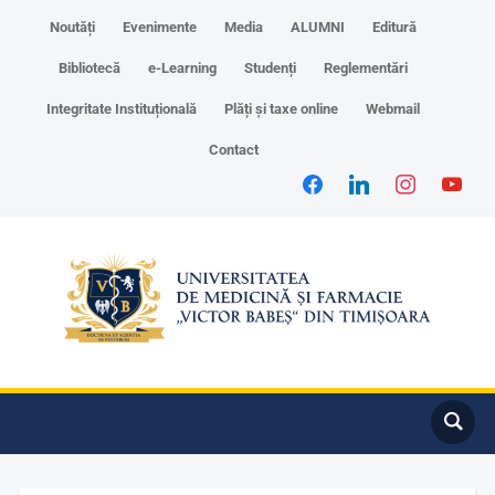
Noutăți
Evenimente
Media
ALUMNI
Editură
Bibliotecă
e-Learning
Studenți
Reglementări
Integritate Instituțională
Plăți și taxe online
Webmail
Contact