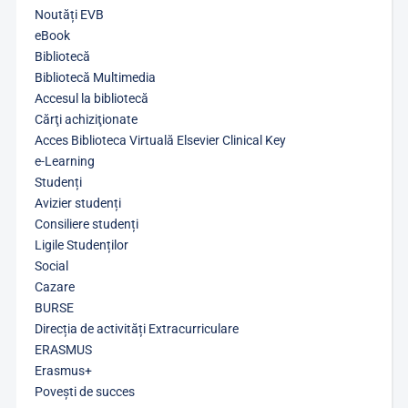
Noutăți EVB
eBook
Bibliotecă
Bibliotecă Multimedia
Accesul la bibliotecă
Cărţi achiziţionate
Acces Biblioteca Virtuală Elsevier Clinical Key
e-Learning
Studenți
Avizier studenți
Consiliere studenți
Ligile Studenților
Social
Cazare
BURSE
Direcția de activități Extracurriculare
ERASMUS
Erasmus+
Povești de succes