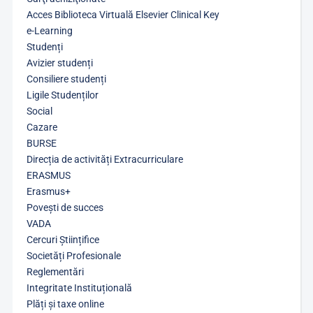
Acces Biblioteca Virtuală Elsevier Clinical Key
e-Learning
Studenți
Avizier studenți
Consiliere studenți
Ligile Studenților
Social
Cazare
BURSE
Direcția de activități Extracurriculare
ERASMUS
Erasmus+
Povești de succes
VADA
Cercuri Științifice
Societăți Profesionale
Reglementări
Integritate Instituțională
Plăți și taxe online