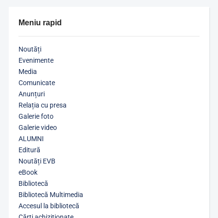
Meniu rapid
Noutăți
Evenimente
Media
Comunicate
Anunțuri
Relația cu presa
Galerie foto
Galerie video
ALUMNI
Editură
Noutăți EVB
eBook
Bibliotecă
Bibliotecă Multimedia
Accesul la bibliotecă
Cărţi achiziţionate