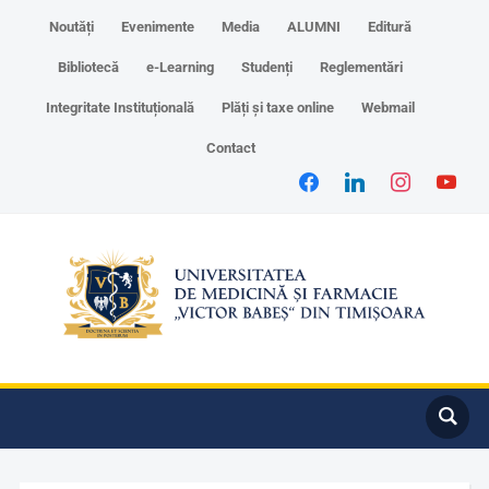
Noutăți
Evenimente
Media
ALUMNI
Editură
Bibliotecă
e-Learning
Studenți
Reglementări
Integritate Instituțională
Plăți și taxe online
Webmail
Contact