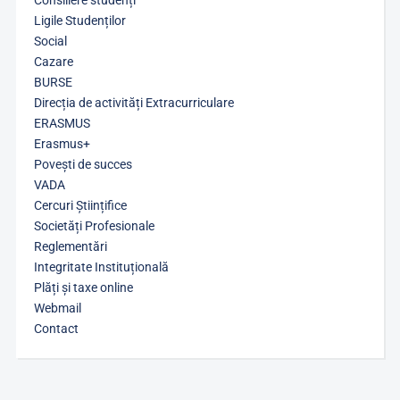
Consiliere studenți
Ligile Studenților
Social
Cazare
BURSE
Direcția de activități Extracurriculare
ERASMUS
Erasmus+
Povești de succes
VADA
Cercuri Științifice
Societăți Profesionale
Reglementări
Integritate Instituțională
Plăți și taxe online
Webmail
Contact