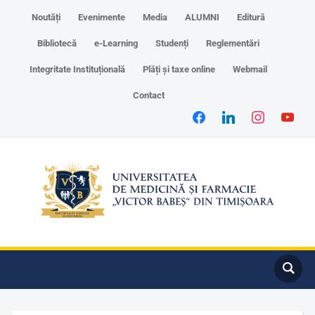
Noutăți
Evenimente
Media
ALUMNI
Editură
Bibliotecă
e-Learning
Studenți
Reglementări
Integritate Instituțională
Plăți și taxe online
Webmail
Contact