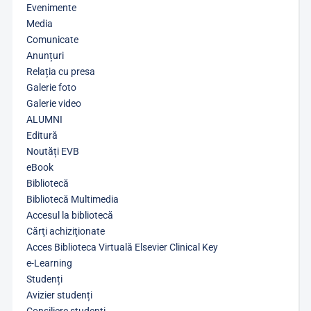
Evenimente
Media
Comunicate
Anunțuri
Relația cu presa
Galerie foto
Galerie video
ALUMNI
Editură
Noutăți EVB
eBook
Bibliotecă
Bibliotecă Multimedia
Accesul la bibliotecă
Cărţi achiziţionate
Acces Biblioteca Virtuală Elsevier Clinical Key
e-Learning
Studenți
Avizier studenți