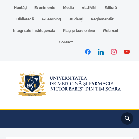
Noutăți
Evenimente
Media
ALUMNI
Editură
Bibliotecă
e-Learning
Studenți
Reglementări
Integritate Instituțională
Plăți și taxe online
Webmail
Contact