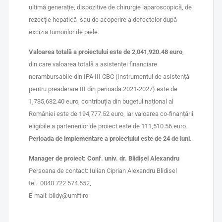
ultimă generație, dispozitive de chirurgie laparoscopică, de
rezecție hepatică sau de acoperire a defectelor după
excizia tumorilor de piele.
Valoarea totală a proiectului este de
2,041,920.48
euro
,
din care valoarea totală a asistenței financiare
nerambursabile din IPA III CBC (Instrumentul de asistență
pentru preaderare III din perioada 2021-2027) este de
1,735,632.40 euro, contribuția din bugetul național al
României este de 194,777.52 euro, iar valoarea co-finanțării
eligibile a partenerilor de proiect este de 111,510.56 euro.
Perioada de implementare a proiectului este de 24 de luni.
Manager de proiect: Conf. univ. dr. Blidișel Alexandru
Persoana de contact: Iulian Ciprian Alexandru Blidisel
tel.: 0040 722 574 552,
E-mail: blidy@umft.ro