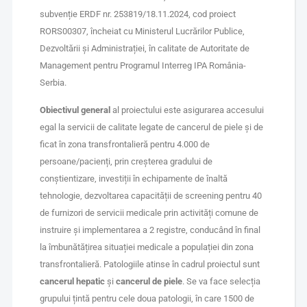
subvenție ERDF nr. 253819/18.11.2024, cod proiect
RORS00307, încheiat cu Ministerul Lucrărilor Publice,
Dezvoltării și Administrației, în calitate de Autoritate de
Management pentru Programul Interreg IPA România-
Serbia.
Obiectivul general
al proiectului este asigurarea accesului
egal la servicii de calitate legate de cancerul de piele și de
ficat în zona transfrontalieră pentru 4.000 de
persoane/pacienți, prin creșterea gradului de
conștientizare, investiții în echipamente de înaltă
tehnologie, dezvoltarea capacității de screening pentru 40
de furnizori de servicii medicale prin activități comune de
instruire și implementarea a 2 registre, conducând în final
la îmbunătățirea situației medicale a populației din zona
transfrontalieră. Patologiile atinse în cadrul proiectul sunt
cancerul hepatic
și
cancerul de piele
. Se va face selecția
grupului țintă pentru cele doua patologii, în care 1500 de