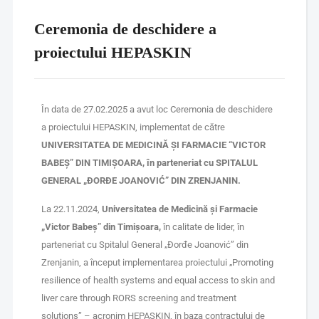
Ceremonia de deschidere a
proiectului HEPASKIN
În data de 27.02.2025 a avut loc Ceremonia de deschidere
a proiectului HEPASKIN, implementat de către
UNIVERSITATEA DE MEDICINĂ ȘI FARMACIE “VICTOR
BABEȘ” DIN TIMIȘOARA, în parteneriat cu SPITALUL
GENERAL „ĐORĐE JOANOVIĆ” DIN ZRENJANIN.
La 22.11.2024,
Universitatea de Medicină și Farmacie
„Victor Babeș” din Timișoara
,
în calitate de lider, în
parteneriat cu Spitalul General „Đorđe Joanović” din
Zrenjanin, a început implementarea proiectului „Promoting
resilience of health systems and equal access to skin and
liver care through RORS screening and treatment
solutions” – acronim HEPASKIN, în baza contractului de