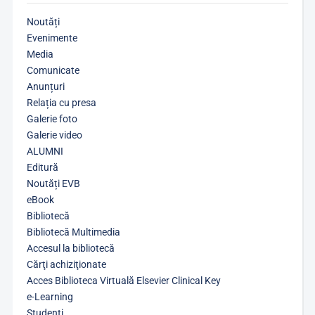
Noutăți
Evenimente
Media
Comunicate
Anunțuri
Relația cu presa
Galerie foto
Galerie video
ALUMNI
Editură
Noutăți EVB
eBook
Bibliotecă
Bibliotecă Multimedia
Accesul la bibliotecă
Cărţi achiziţionate
Acces Biblioteca Virtuală Elsevier Clinical Key
e-Learning
Studenți