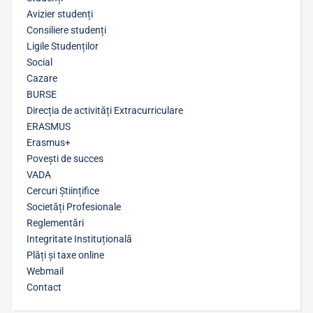
Avizier studenți
Consiliere studenți
Ligile Studenților
Social
Cazare
BURSE
Direcția de activități Extracurriculare
ERASMUS
Erasmus+
Povești de succes
VADA
Cercuri Științifice
Societăți Profesionale
Reglementări
Integritate Instituțională
Plăți și taxe online
Webmail
Contact