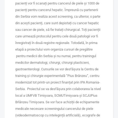
pacienți vor fi scanați pentru cancerul de piele și 1000 de
pacienți pentru cancerul hepatic. Împreună cu partenerii
din Serbia vom realiza acest screening, ca ulterior, o parte
din acești pacienți, care sunt depistați cu cancer hepatic
sau cancer de piele, să fie tratați chirurgical. Toți pacienții
care urmează protocolul pentru cele două patologii vor fi
înregistrați în două registre regionale. Totodată, în prima
etapă a proiectului vom organiza cursuri de pregătire
pentru medicii din Serbia și nu numai, pentru trainingul
medicilor dermatologi, chirurgi, chirurgi plasticieni,
gastroenterologi. Cursurile se vor desfășura la Centru de
training și chirurgie experimentală “Pius Brânzeu”, centru
modernizat tot printr-un proiect finanțat prin IPA Romania-
Serbia. Proiectul se va desfășura prin colaborarea la nivel
local a UMFVB Timișoara, SCMUTimișoara și SCJUPius
Brîânzeu Timișoara. Se vor face achiziții de echipamente
medicale necesare screeningului cancerului de piele
(videodermatoscop cu intelegință artificială), ecografe de