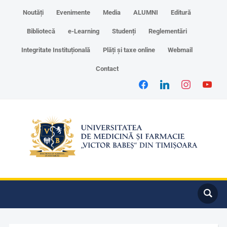
Noutăți
Evenimente
Media
ALUMNI
Editură
Bibliotecă
e-Learning
Studenți
Reglementări
Integritate Instituțională
Plăți și taxe online
Webmail
Contact