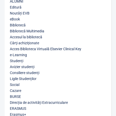
ALUMNI
Editură
Noutăți EVB
eBook
Bibliotecă
Bibliotecă Multimedia
Accesul la bibliotecă
Cărţi achiziţionate
Acces Biblioteca Virtuală Elsevier Clinical Key
e-Learning
Studenți
Avizier studenți
Consiliere studenți
Ligile Studenților
Social
Cazare
BURSE
Direcția de activități Extracurriculare
ERASMUS
Erasmus+