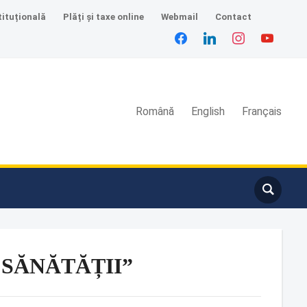
tituțională
Plăți și taxe online
Webmail
Contact
Română
English
Français
 SĂNĂTĂȚII”