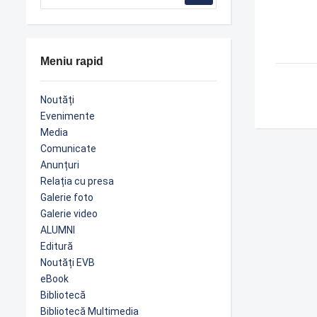
Meniu rapid
Noutăți
Evenimente
Media
Comunicate
Anunțuri
Relația cu presa
Galerie foto
Galerie video
ALUMNI
Editură
Noutăți EVB
eBook
Bibliotecă
Bibliotecă Multimedia