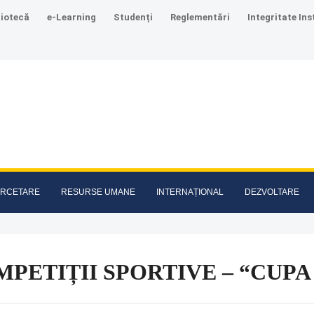
liotecă
e-Learning
Studenți
Reglementări
Integritate Ins
RCETARE
RESURSE UMANE
INTERNAȚIONAL
DEZVOLTARE
PETIȚII SPORTIVE – “CUPA