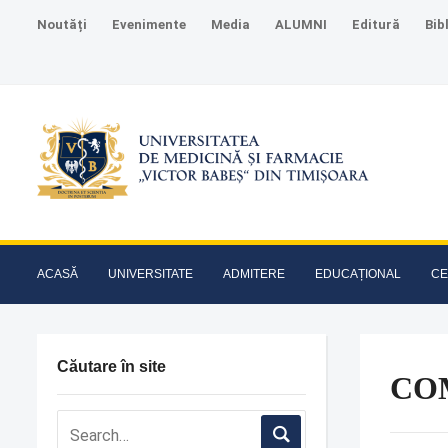
Noutăți
Evenimente
Media
ALUMNI
Editură
Bib
ACASĂ
UNIVERSITATE
ADMITERE
EDUCAȚIONAL
CE
Căutare în site
COM