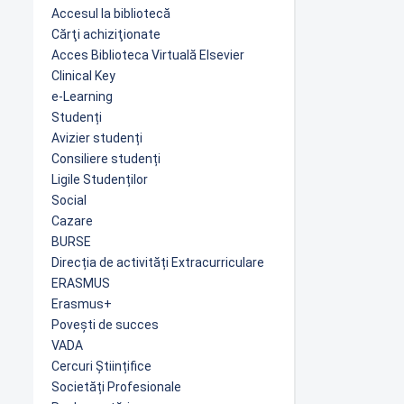
Accesul la bibliotecă
Cărţi achiziţionate
Acces Biblioteca Virtuală Elsevier
Clinical Key
e-Learning
Studenți
Avizier studenți
Consiliere studenți
Ligile Studenților
Social
Cazare
BURSE
Direcția de activități Extracurriculare
ERASMUS
Erasmus+
Povești de succes
VADA
Cercuri Științifice
Societăți Profesionale