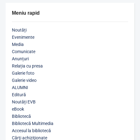
Meniu rapid
Noutăți
Evenimente
Media
Comunicate
Anunțuri
Relația cu presa
Galerie foto
Galerie video
ALUMNI
Editură
Noutăți EVB
eBook
Bibliotecă
Bibliotecă Multimedia
Accesul la bibliotecă
Cărţi achiziţionate