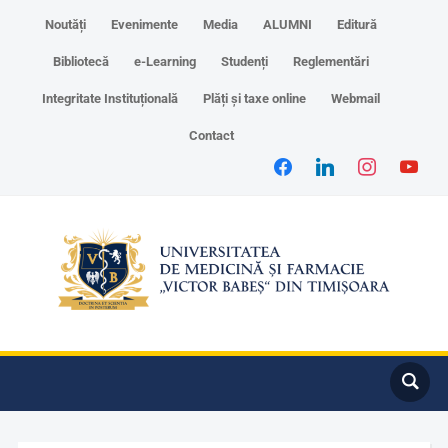
Noutăți
Evenimente
Media
ALUMNI
Editură
Bibliotecă
e-Learning
Studenți
Reglementări
Integritate Instituțională
Plăți și taxe online
Webmail
Contact