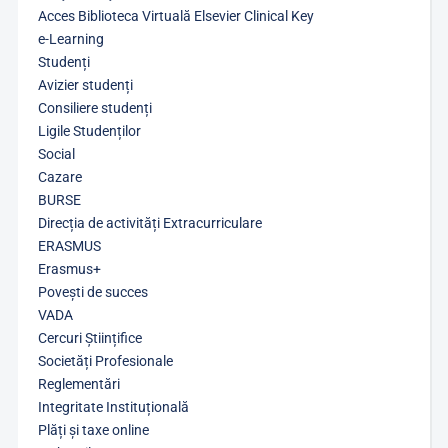
Acces Biblioteca Virtuală Elsevier Clinical Key
e-Learning
Studenți
Avizier studenți
Consiliere studenți
Ligile Studenților
Social
Cazare
BURSE
Direcția de activități Extracurriculare
ERASMUS
Erasmus+
Povești de succes
VADA
Cercuri Științifice
Societăți Profesionale
Reglementări
Integritate Instituțională
Plăți și taxe online