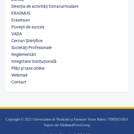
Direcția de activități Extracurriculare
ERASMUS
Erasmus+
Povești de succes
VADA
Cercuri Științifice
Societăți Profesionale
Reglementări
Integritate Instituțională
Plăți și taxe online
Webmail
Contact
Copyright © 2021 Universitatea de Medicină și Farmacie Victor Babeș | TIMIȘOARA
Suport site SănătateaPressGroup