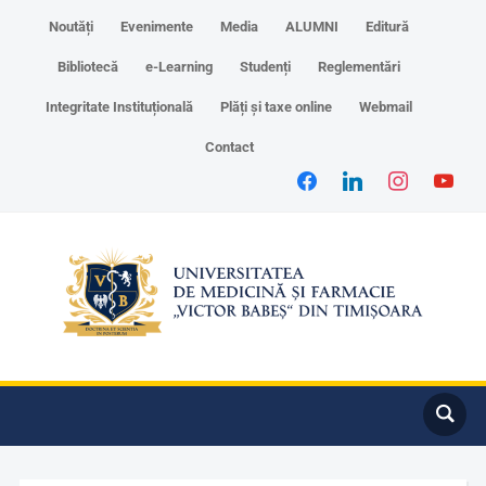
Noutăți
Evenimente
Media
ALUMNI
Editură
Bibliotecă
e-Learning
Studenți
Reglementări
Integritate Instituțională
Plăți și taxe online
Webmail
Contact