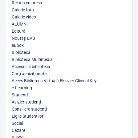
Relația cu presa
Galerie foto
Galerie video
ALUMNI
Editură
Noutăți EVB
eBook
Bibliotecă
Bibliotecă Multimedia
Accesul la bibliotecă
Cărţi achiziţionate
Acces Biblioteca Virtuală Elsevier Clinical Key
e-Learning
Studenți
Avizier studenți
Consiliere studenți
Ligile Studenților
Social
Cazare
BURSE