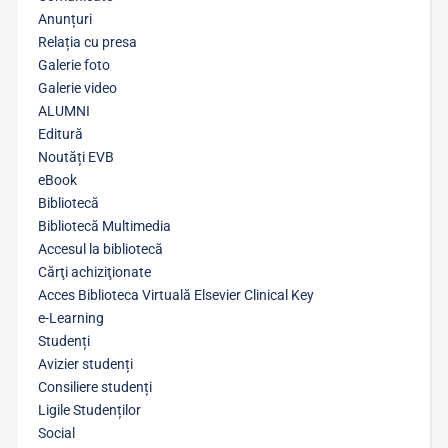
Anunțuri
Relația cu presa
Galerie foto
Galerie video
ALUMNI
Editură
Noutăți EVB
eBook
Bibliotecă
Bibliotecă Multimedia
Accesul la bibliotecă
Cărţi achiziţionate
Acces Biblioteca Virtuală Elsevier Clinical Key
e-Learning
Studenți
Avizier studenți
Consiliere studenți
Ligile Studenților
Social