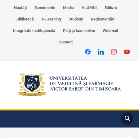
Noutăți
Evenimente
Media
ALUMNI
Editură
Bibliotecă
e-Learning
Studenți
Reglementări
Integritate Instituțională
Plăți și taxe online
Webmail
Contact