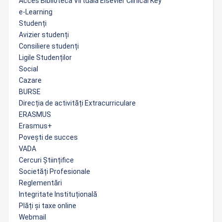
Acces Biblioteca Virtuală Elsevier Clinical Key
e-Learning
Studenți
Avizier studenți
Consiliere studenți
Ligile Studenților
Social
Cazare
BURSE
Direcția de activități Extracurriculare
ERASMUS
Erasmus+
Povești de succes
VADA
Cercuri Științifice
Societăți Profesionale
Reglementări
Integritate Instituțională
Plăți și taxe online
Webmail