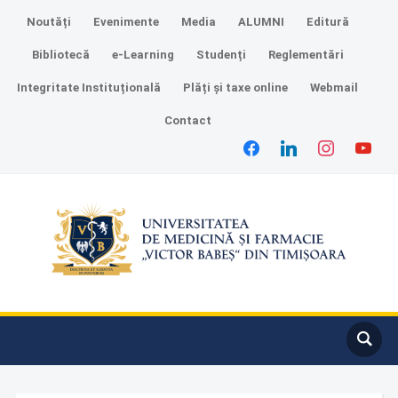
Noutăți
Evenimente
Media
ALUMNI
Editură
Bibliotecă
e-Learning
Studenți
Reglementări
Integritate Instituțională
Plăți și taxe online
Webmail
Contact