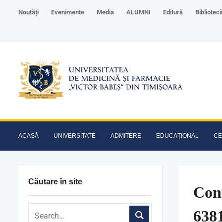
Noutăți
Evenimente
Media
ALUMNI
Editură
Bibliotec
ACASĂ
UNIVERSITATE
ADMITERE
EDUCAȚIONAL
CE
Căutare în site
Conf
6381