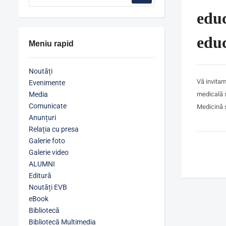
educ
edu
Meniu rapid
Noutăți
Vă invitam
Evenimente
Media
medicală ș
Comunicate
Medicină ș
Anunțuri
Relația cu presa
Galerie foto
Galerie video
ALUMNI
Editură
Noutăți EVB
eBook
Bibliotecă
Bibliotecă Multimedia