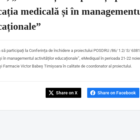
ația medicală și în managementul
caționale”
 să participați la
Conferința de închidere a proiectului
POSDRU /86/ 1.2/ S/ 63815
i în managementul activităților educaționale”, eMediqual în perioada 21-22 noi
i Farmacie Victor Babeș Timișoara în calitate de coordonator al proiectului.
Share on X
Share on Facebook