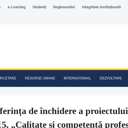
ă
e-Learning
Studenți
Reglementări
Integritate Instituțională
RCETARE
RESURSE UMANE
INTERNAȚIONAL
DEZVOLTARE
erința de închidere a proiectulu
5, „Calitate și competență profe