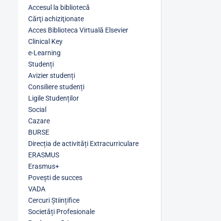
Accesul la bibliotecă
Cărţi achiziţionate
Acces Biblioteca Virtuală Elsevier
Clinical Key
e-Learning
Studenți
Avizier studenți
Consiliere studenți
Ligile Studenților
Social
Cazare
BURSE
Direcția de activități Extracurriculare
ERASMUS
Erasmus+
Povești de succes
VADA
Cercuri Științifice
Societăți Profesionale