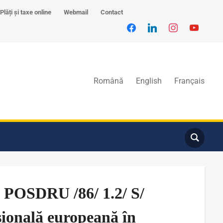
Plăți și taxe online
Webmail
Contact
Română
English
Français
i POSDRU /86/ 1.2/ S/
sională europeană în