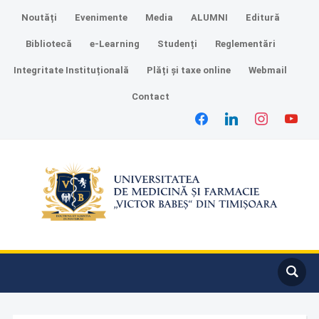
Noutăți
Evenimente
Media
ALUMNI
Editură
Bibliotecă
e-Learning
Studenți
Reglementări
Integritate Instituțională
Plăți și taxe online
Webmail
Contact