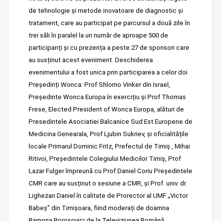
de tehnologie și metode inovatoare de diagnostic și
tratament, care au participat pe parcursul a două zile în
trei săli în paralel la un număr de aproape 500 de
participanți și cu prezența a peste 27 de sponsori care
au susținut acest eveniment. Deschiderea
evenimentului a fost unica prin participarea a celor doi
Președinți Wonca: Prof Shlomo Vinker din Israel,
Președinte Wonca Europa în exercițiu și Prof Thomas
Frese, Elected President of Wonca Europa, alături de
Presedintele Asociatiei Balcanice Sud Est Europene de
Medicina Genearala, Prof Ljubin Sukriev, și oficialitățile
locale Primarul Dominic Fritz, Prefectul de Timiș , Mihai
Ritivoi, Președintele Colegiului Medicilor Timiș, Prof
Lazar Fulger împreună cu Prof Daniel Coriu Președintele
CMR care au susținut o sesiune a CMR, și Prof. univ. dr.
Lighezan Daniel în calitate de Prorector al UMF „Victor
Babeș” din Timișoara, fiind moderați de doamna
Ramona Borosovici de la Televiziunea Română