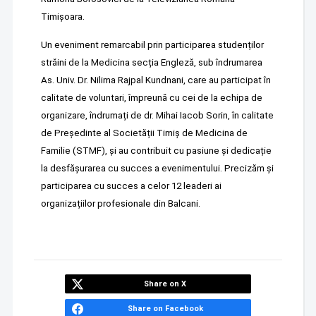
Timișoara.
Un eveniment remarcabil prin participarea studenților
străini de la Medicina secția Engleză, sub îndrumarea
As. Univ. Dr. Nilima Rajpal Kundnani, care au participat în
calitate de voluntari, împreună cu cei de la echipa de
organizare, îndrumați de dr. Mihai Iacob Sorin, în calitate
de Președinte al Societății Timiș de Medicina de
Familie (STMF), și au contribuit cu pasiune și dedicație
la desfășurarea cu succes a evenimentului. Precizăm și
participarea cu succes a celor 12 leaderi ai
organizațiilor profesionale din Balcani.
Share on X
Share on Facebook