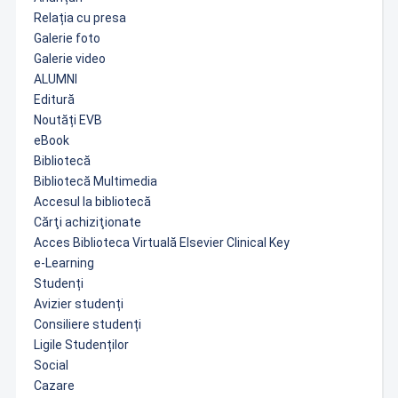
Relația cu presa
Galerie foto
Galerie video
ALUMNI
Editură
Noutăți EVB
eBook
Bibliotecă
Bibliotecă Multimedia
Accesul la bibliotecă
Cărţi achiziţionate
Acces Biblioteca Virtuală Elsevier Clinical Key
e-Learning
Studenți
Avizier studenți
Consiliere studenți
Ligile Studenților
Social
Cazare