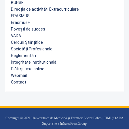
BURSE
Direcția de activități Extracurriculare
ERASMUS
Erasmus+
Povești de succes
VADA
Cercuri Științifice
Societăți Profesionale
Reglementări
Integritate Instituțională
Plăți și taxe online
Webmail
Contact
Copyright © 2021 Universitatea de Medicină și Farmacie Victor Babeș | TIMIȘOARA
Suport site SănătateaPressGroup