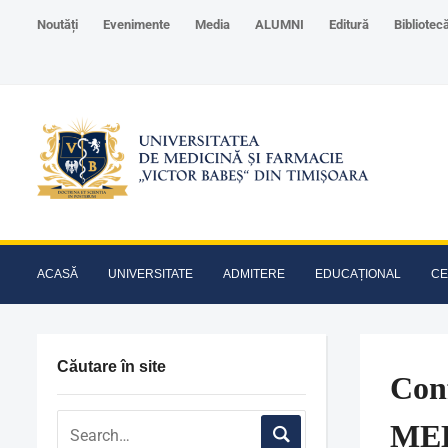
Noutăți
Evenimente
Media
ALUMNI
Editură
Bibliotec
ACASĂ
UNIVERSITATE
ADMITERE
EDUCAȚIONAL
CE
Căutare în site
Con
MED