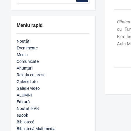
Clinica
Meniu rapid
cu Fun
Famili
Noutăți
Aula M
Evenimente
Media
Comunicate
Anunțuri
Relația cu presa
Galerie foto
Galerie video
ALUMNI
Editură
Noutăți EVB
eBook
Bibliotecă
Bibliotecă Multimedia