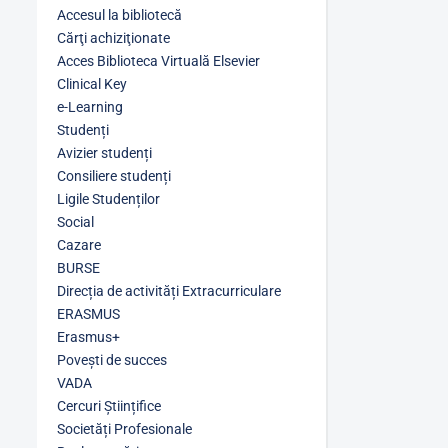
Accesul la bibliotecă
Cărţi achiziţionate
Acces Biblioteca Virtuală Elsevier
Clinical Key
e-Learning
Studenți
Avizier studenți
Consiliere studenți
Ligile Studenților
Social
Cazare
BURSE
Direcția de activități Extracurriculare
ERASMUS
Erasmus+
Povești de succes
VADA
Cercuri Științifice
Societăți Profesionale