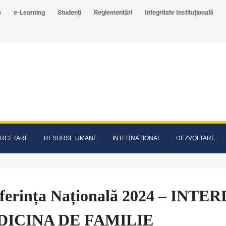
ă
e-Learning
Studenți
Reglementări
Integritate Instituțională
RCETARE
RESURSE UMANE
INTERNAȚIONAL
DEZVOLTARE
ferința Națională 2024 – INT
ICINA DE FAMILIE