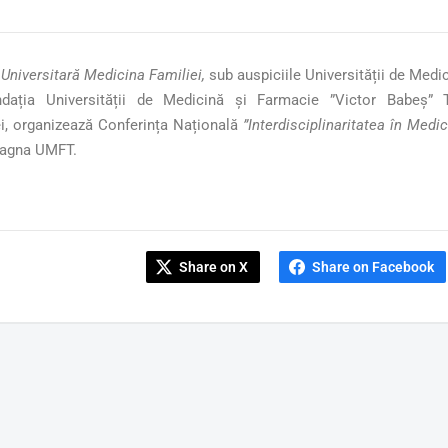
 Universitară Medicina Familiei
,
sub auspiciile Universității de Medi
dația Universității de Medicină și Farmacie ”Victor Babeș”
ei, organizează Conferința Națională
”Interdisciplinaritatea în Medi
agna UMFT.
Share on X
Share on Facebook