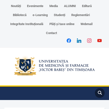
Noutăți
Evenimente
Media
ALUMNI
Editură
Bibliotecă
e-Learning
Studenți
Reglementări
Integritate Instituțională
Plăți și taxe online
Webmail
Contact