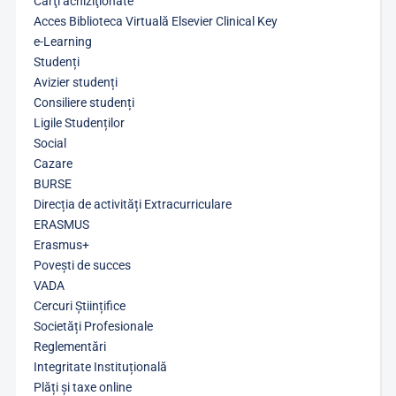
Cărţi achiziţionate
Acces Biblioteca Virtuală Elsevier Clinical Key
e-Learning
Studenți
Avizier studenți
Consiliere studenți
Ligile Studenților
Social
Cazare
BURSE
Direcția de activități Extracurriculare
ERASMUS
Erasmus+
Povești de succes
VADA
Cercuri Științifice
Societăți Profesionale
Reglementări
Integritate Instituțională
Plăți și taxe online