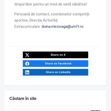
timpul liber pentru un mod de viată sănătos!
Persoană de contact, coordonator competiții
sportive, Direcția Activități
Extracurriculare:
doina.mircioaga@umft.ro
Share on X
Share on Facebook
Share on LinkedIn
Căutare în site