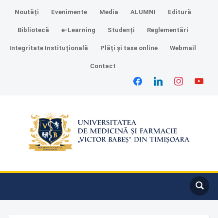
Noutăți
Evenimente
Media
ALUMNI
Editură
Bibliotecă
e-Learning
Studenți
Reglementări
Integritate Instituțională
Plăți și taxe online
Webmail
Contact