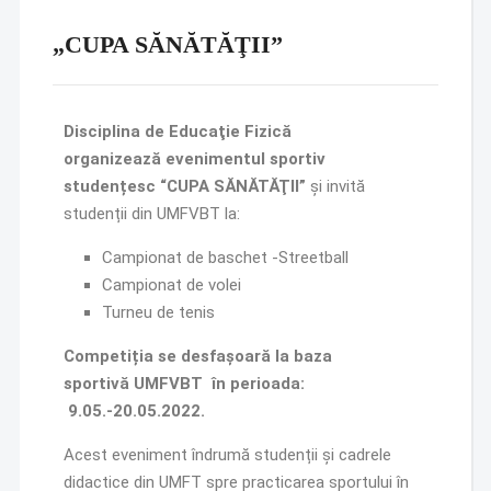
„CUPA SĂNĂTĂŢII”
Disciplina de Educaţie Fizic
ă
organizeaz
ă
evenimentul sportiv
studen
ț
esc
“CUPA SĂN
Ă
T
ĂŢ
II”
şi invită
studenții din UMFVBT la:
Campionat de baschet -Streetball
Campionat de volei
Turneu de tenis
Competi
ț
ia se desfaşoar
ă
la baza
sportiv
ă
UMFVBT
în perioada:
9.05.-20.05.2022.
Acest eveniment îndrumă studenții şi cadrele
didactice din UMFT spre practicarea sportului în