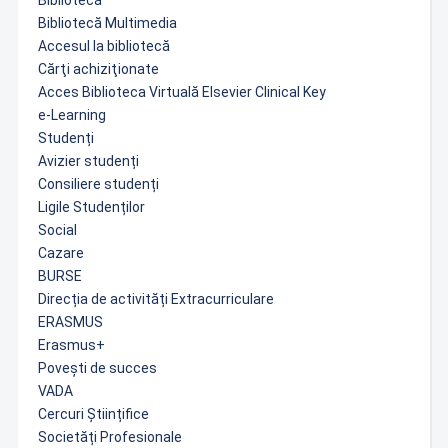
Bibliotecă
Bibliotecă Multimedia
Accesul la bibliotecă
Cărţi achiziţionate
Acces Biblioteca Virtuală Elsevier Clinical Key
e-Learning
Studenți
Avizier studenți
Consiliere studenți
Ligile Studenților
Social
Cazare
BURSE
Direcția de activități Extracurriculare
ERASMUS
Erasmus+
Povești de succes
VADA
Cercuri Științifice
Societăți Profesionale