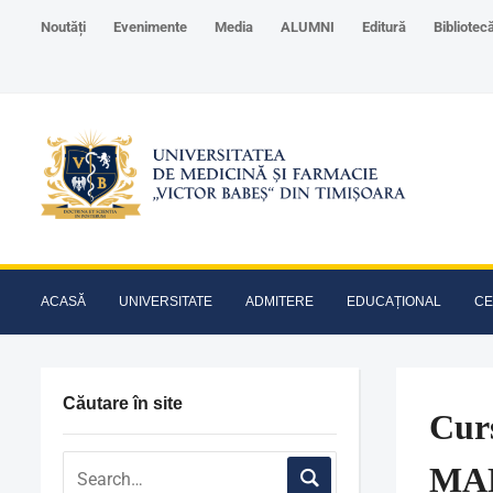
Noutăți
Evenimente
Media
ALUMNI
Editură
Bibliotec
ACASĂ
UNIVERSITATE
ADMITERE
EDUCAȚIONAL
CE
Căutare în site
Cur
MA