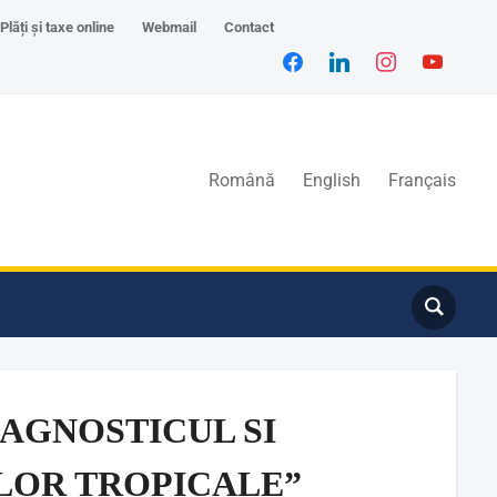
Plăți și taxe online
Webmail
Contact
Română
English
Français
‚”DIAGNOSTICUL SI
OR TROPICALE”