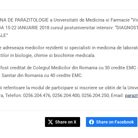
NA DE PARAZITOLOGIE a Universitatii de Medicina si
Farmacie
“Vi
DA
15-22 IANUARIE 2018
cursul postuniversitar intensiv:
“
DIAGNOS
ALE
”
se adreseaza
medicilor rezidenti si specialisti in medicina de laborat
tilor in biologie, chimie si biochimie medicala.
 fost creditat de Colegiul Medicilor din Romania cu 30 credite EMC si
 Sanitar din Romania cu 40 credite EMC.
ii referitoare la modul de participare si inscriere se obtin de la Un
ra,
Telefon: 0256.204.476, 0
256.204.400,
0256.204.250;
Email:
paraz
Share on X
Share on Facebook