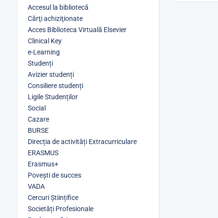
Accesul la bibliotecă
Cărţi achiziţionate
Acces Biblioteca Virtuală Elsevier
Clinical Key
e-Learning
Studenți
Avizier studenți
Consiliere studenți
Ligile Studenților
Social
Cazare
BURSE
Direcția de activități Extracurriculare
ERASMUS
Erasmus+
Povești de succes
VADA
Cercuri Științifice
Societăți Profesionale