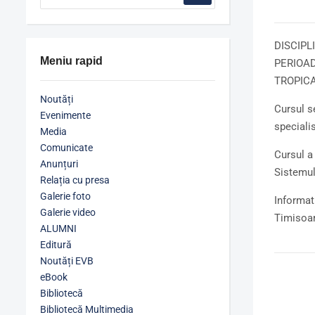
DISCIPLI
Meniu rapid
PERIOA
TROPIC
Noutăți
Cursul 
Evenimente
specialis
Media
Comunicate
Cursul a
Anunțuri
Sistemul
Relația cu presa
Galerie foto
Informat
Galerie video
Timisoa
ALUMNI
Editură
Noutăți EVB
eBook
Bibliotecă
Bibliotecă Multimedia