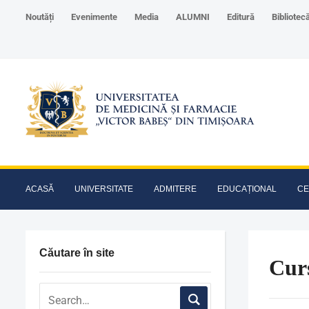
Noutăți
Evenimente
Media
ALUMNI
Editură
Bibliotec
ACASĂ
UNIVERSITATE
ADMITERE
EDUCAȚIONAL
CE
Căutare în site
Curs