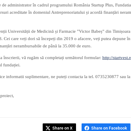
te de administrator în cadrul programului România Startup Plus, Fundati
ursuri acreditate în domeniul Antreprenoriatului și acordă finanțări ner
enții Universității de Medicină și Farmacie ”Victor Babeș” din Timișoara su
8. Cei care veți dori să începeți din 2019 o afacere, veți putea depune î
finanțări nerambursabile de până la 35.000 de euro.
a înscrierii, vă rugăm să completați următorul formular:
http://startvest.
l fundației.
ice informatii suplimentare, ne puteți contacta la tel. 0735230877 sau l
proiect,
Share on X
Share on Facebook