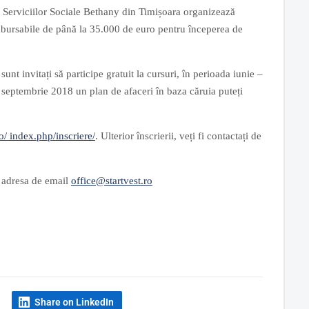
a Serviciilor Sociale Bethany din Timișoara organizează
ambursabile de până la 35.000 de euro pentru începerea de
nt invitați să participe gratuit la cursuri, în perioada iunie –
n septembrie 2018 un plan de afaceri în baza căruia puteți
ro/ index.php/inscriere/
. Ulterior înscrierii, veți fi contactați de
a adresa de email
office@startvest.ro
Share on LinkedIn