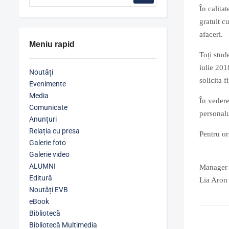
În calita
gratuit c
afaceri.
Meniu rapid
Toți stud
iulie 201
Noutăți
solicita 
Evenimente
Media
În vedere
Comunicate
personalu
Anunțuri
Relația cu presa
Pentru or
Galerie foto
Galerie video
ALUMNI
Manager 
Editură
Lia Aron
Noutăți EVB
eBook
Bibliotecă
Bibliotecă Multimedia