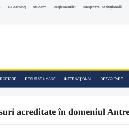
ă
e-Learning
Studenți
Reglementări
Integritate Instituțională
RCETARE
RESURSE UMANE
INTERNAȚIONAL
DEZVOLTARE
uri acreditate în domeniul Antr