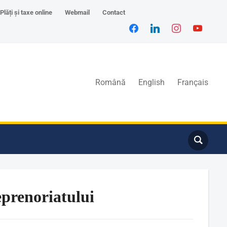
Plăți și taxe online
Webmail
Contact
Română
English
Français
eprenoriatului