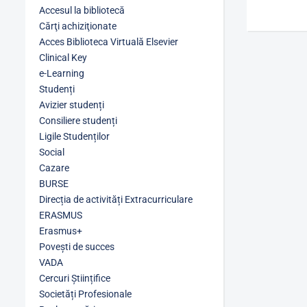
Accesul la bibliotecă
Cărţi achiziţionate
Acces Biblioteca Virtuală Elsevier
Clinical Key
e-Learning
Studenți
Avizier studenți
Consiliere studenți
Ligile Studenților
Social
Cazare
BURSE
Direcția de activități Extracurriculare
ERASMUS
Erasmus+
Povești de succes
VADA
Cercuri Științifice
Societăți Profesionale