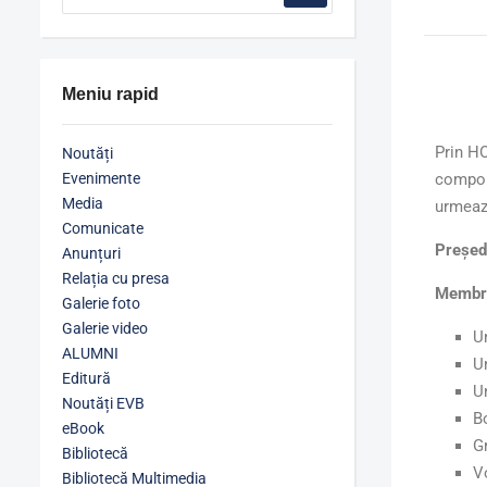
Meniu rapid
Prin H
Noutăți
Evenimente
compone
Media
urmeaz
Comunicate
Președ
Anunțuri
Relația cu presa
Membri
Galerie foto
Galerie video
U
ALUMNI
Un
Editură
Un
Noutăți EVB
B
eBook
G
Bibliotecă
V
Bibliotecă Multimedia