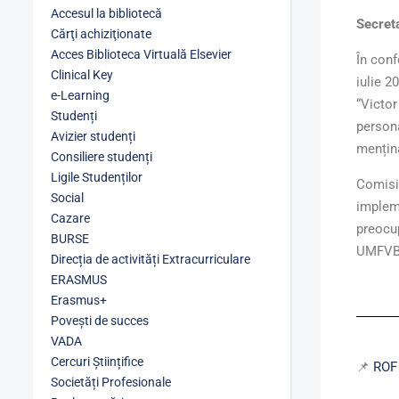
Accesul la bibliotecă
Secret
Cărţi achiziţionate
Acces Biblioteca Virtuală Elsevier
În conf
Clinical Key
iulie 2
e-Learning
“Victor
Studenți
persona
Avizier studenți
menținâ
Consiliere studenți
Ligile Studenților
Comisia
Social
impleme
Cazare
preocup
BURSE
UMFVBT 
Direcția de activități Extracurriculare
ERASMUS
Erasmus+
Povești de succes
VADA
Cercuri Științifice
📌
ROF 
Societăți Profesionale