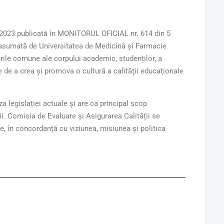
e 2023 publicată în MONITORUL OFICIAL nr. 614 din 5
ie asumată de Universitatea de Medicină și Farmacie
ile comune ale corpului academic, studenților, a
e de a crea și promova o cultură a calității educaționale
a legislației actuale și are ca principal scop
ții. Comisia de Evaluare și Asigurarea Calității se
xe, în concordanță cu viziunea, misiunea și politica