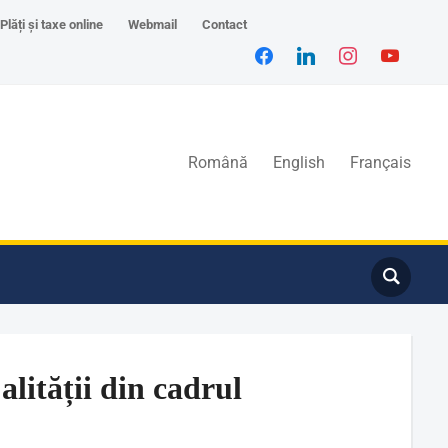
Plăți și taxe online
Webmail
Contact
Română
English
Français
lității din cadrul