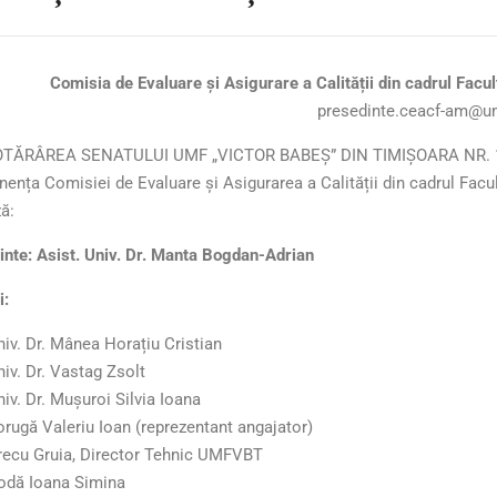
Comisia de Evaluare și Asigurare a Calității din cadrul Facul
presedinte.ceacf-am@um
OTĂRÂREA SENATULUI UMF „VICTOR BABEȘ” DIN TIMIȘOARA NR. 12/1
nța Comisiei de Evaluare și Asigurarea a Calității din cadrul Fac
ă:
inte: Asist. Univ. Dr. Manta Bogdan-Adrian
:
niv. Dr. Mânea Horațiu Cristian
iv. Dr. Vastag Zsolt
iv. Dr. Mușuroi Silvia Ioana
orugă Valeriu Ioan (reprezentant angajator)
recu Gruia, Director Tehnic UMFVBT
odă Ioana Simina