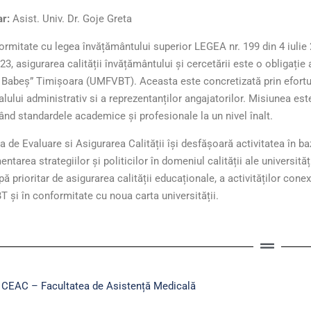
ar:
Asist. Univ. Dr. Goje Greta
ormitate cu legea învățământului superior LEGEA nr. 199 din 4 iuli
023, asigurarea calității învățământului şi cercetării este o obligaț
 Babeș” Timișoara (UMFVBT). Aceasta este concretizată prin efortur
lului administrativ si a reprezentanților angajatorilor. Misiunea est
nd standardele academice și profesionale la un nivel înalt.
 de Evaluare si Asigurarea Calității își desfășoară activitatea în baz
ntarea strategiilor și politicilor în domeniul calității ale universită
ă prioritar de asigurarea calității educaționale, a activităților cone
și în conformitate cu noua carta universității.
CEAC – Facultatea de Asistență Medicală