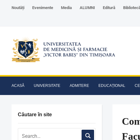
Noutăți
Evenimente
Media
ALUMNI
Editură
Bibliotec
ACASĂ
UNIVERSITATE
ADMITERE
EDUCAȚIONAL
CE
Căutare în site
Comi
Facu