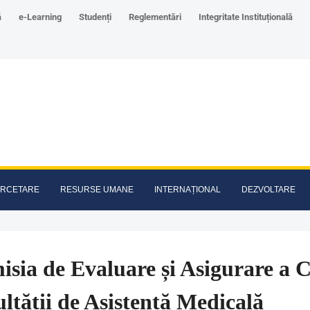
ă
e-Learning
Studenți
Reglementări
Integritate Instituțională
RCETARE
RESURSE UMANE
INTERNAȚIONAL
DEZVOLTARE
sia de Evaluare și Asigurare a Ca
ltății de Asistență Medicală