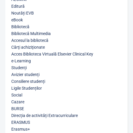
Editură
Noutăți EVB
eBook
Bibliotecă
Bibliotecă Multimedia
Accesul la bibliotecă
Cărţi achiziţionate
Acces Biblioteca Virtuală Elsevier Clinical Key
e-Learning
Studenți
Avizier studenți
Consiliere studenți
Ligile Studenților
Social
Cazare
BURSE
Direcția de activități Extracurriculare
ERASMUS
Erasmus+