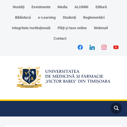
Noutăți
Evenimente
Media
ALUMNI
Editură
Bibliotecă
e-Learning
Studenți
Reglementări
Integritate Instituțională
Plăți și taxe online
Webmail
Contact