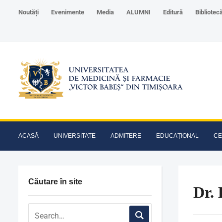
Noutăți
Evenimente
Media
ALUMNI
Editură
Bibliotec
ACASĂ
UNIVERSITATE
ADMITERE
EDUCAȚIONAL
CE
Căutare în site
Dr. 