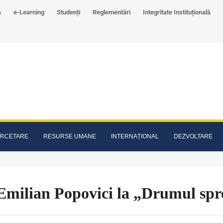
ă
e-Learning
Studenți
Reglementări
Integritate Instituțională
RCETARE
RESURSE UMANE
INTERNAȚIONAL
DEZVOLTARE
Emilian Popovici la „Drumul spr