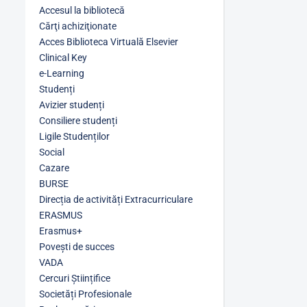
Accesul la bibliotecă
Cărţi achiziţionate
Acces Biblioteca Virtuală Elsevier
Clinical Key
e-Learning
Studenți
Avizier studenți
Consiliere studenți
Ligile Studenților
Social
Cazare
BURSE
Direcția de activități Extracurriculare
ERASMUS
Erasmus+
Povești de succes
VADA
Cercuri Științifice
Societăți Profesionale