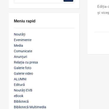
Ediția 
și vice
Meniu rapid
Noutăți
Evenimente
Media
Comunicate
Anunțuri
Relația cu presa
Galerie foto
Galerie video
ALUMNI
Editură
Noutăți EVB
eBook
Bibliotecă
Bibliotecă Multimedia