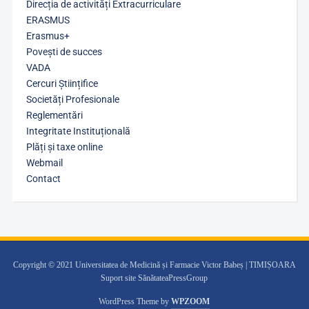
Direcția de activități Extracurriculare
ERASMUS
Erasmus+
Povești de succes
VADA
Cercuri Științifice
Societăți Profesionale
Reglementări
Integritate Instituțională
Plăți și taxe online
Webmail
Contact
Copyright © 2021 Universitatea de Medicină și Farmacie Victor Babeș | TIMIȘOARA
Suport site SănătateaPressGroup
WordPress Theme by
WPZOOM