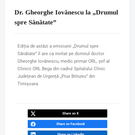
Dr. Gheorghe Iovănescu la „Drumul
spre Sănătate”
Ediția de astăzi a emisiunii „Drumul spre
Sănătate” îl are ca invitat pe domnul doctor
Gheorghe Iovănescu, medic primar ORL, șef al
Clinicii ORL Bega din cadrul Spitalului Clinic
Județean de Urgență „Pius Brînzeu” din
Timișoara.
Share on X
Share on Facebook
Share on LinkedIn