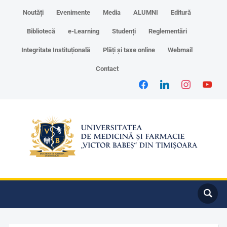
Noutăți
Evenimente
Media
ALUMNI
Editură
Bibliotecă
e-Learning
Studenți
Reglementări
Integritate Instituțională
Plăți și taxe online
Webmail
Contact