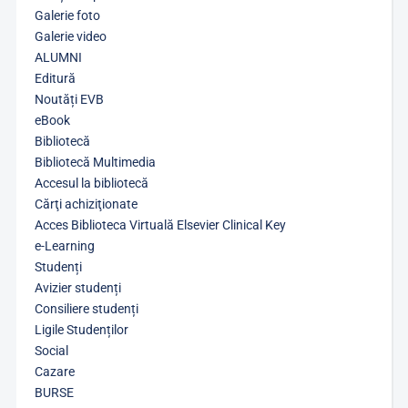
Galerie foto
Galerie video
ALUMNI
Editură
Noutăți EVB
eBook
Bibliotecă
Bibliotecă Multimedia
Accesul la bibliotecă
Cărţi achiziţionate
Acces Biblioteca Virtuală Elsevier Clinical Key
e-Learning
Studenți
Avizier studenți
Consiliere studenți
Ligile Studenților
Social
Cazare
BURSE