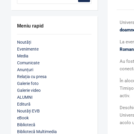
Univers
Meniu rapid
doamne
La eve
Noutăți
Evenimente
Roman
Media
Au fost
Comunicate
conecta
Anunțuri
Relația cu presa
În aloc
Galerie foto
Timișoa
Galerie video
activ.
ALUMNI
Editură
Deschid
Noutăți EVB
Univers
eBook
acolo u
Bibliotecă
Bibliotecă Multimedia