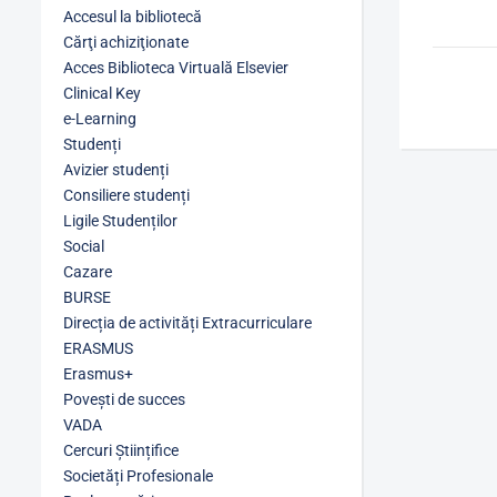
Accesul la bibliotecă
Cărţi achiziţionate
Acces Biblioteca Virtuală Elsevier
Clinical Key
e-Learning
Studenți
Avizier studenți
Consiliere studenți
Ligile Studenților
Social
Cazare
BURSE
Direcția de activități Extracurriculare
ERASMUS
Erasmus+
Povești de succes
VADA
Cercuri Științifice
Societăți Profesionale