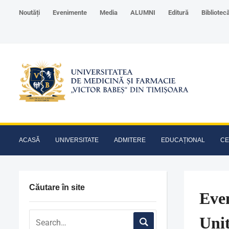
Noutăți
Evenimente
Media
ALUMNI
Editură
Bibliotec
ACASĂ
UNIVERSITATE
ADMITERE
EDUCAȚIONAL
CE
Căutare în site
Even
Uni