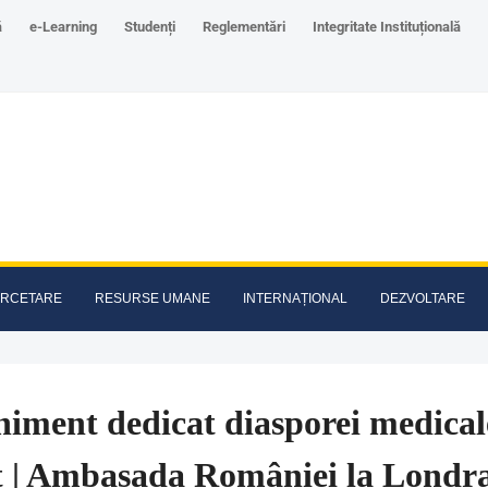
ă
e-Learning
Studenți
Reglementări
Integritate Instituțională
RCETARE
RESURSE UMANE
INTERNAȚIONAL
DEZVOLTARE
iment dedicat diasporei medical
t | Ambasada României la Londra