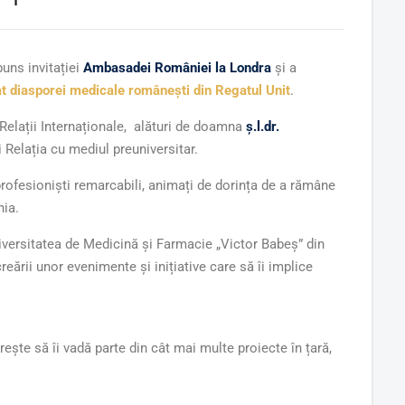
uns invitației
Ambasadei României la Londra
și a
 diasporei medicale românești din Regatul Unit
.
 Relații Internaționale, alături de doamna
ș.l.dr.
i Relația cu mediul preuniversitar.
rofesioniști remarcabili, animați de dorința de a rămâne
nia.
versitatea de Medicină și Farmacie „Victor Babeș” din
eării unor evenimente și inițiative care să îi implice
ște să îi vadă parte din cât mai multe proiecte în țară,