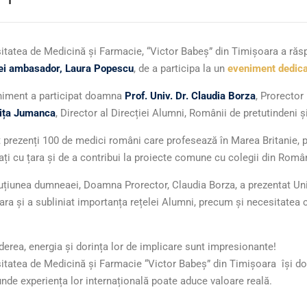
itatea de Medicină și Farmacie, “Victor Babeș” din Timișoara a răsp
i ambasador, Laura Popescu
, de a participa la un
eveniment dedicat
niment a participat doamna
Prof. Univ. Dr. Claudia Borza
, Prorector
ița Jumanca
, Director al Direcției Alumni, Românii de pretutindeni ș
 prezenți 100 de medici români care profesează în Marea Britanie, p
ți cu țara și de a contribui la proiecte comune cu colegii din Româ
uțiunea dumneaei, Doamna Prorector, Claudia Borza, a prezentat Uni
ra și a subliniat importanța rețelei Alumni, precum și necesitatea cr
erea, energia și dorința lor de implicare sunt impresionante!
itatea de Medicină și Farmacie “Victor Babeș” din Timișoara își dore
nde experiența lor internațională poate aduce valoare reală.